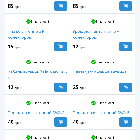
85
85
грн.
грн.
В наявності
В наявності
Гніздо антенне з F-
Зрощувач антенний з F-
конектором
конектором
15
12
грн.
грн.
В наявності
В наявності
Кабель антенний Fin Mark RG-
Плата узгодження антенна
6
12
25
грн.
грн.
В наявності
В наявності
Підсилювач антенний SWA-3
Підсилювач антенний SWA-5
40
40
грн.
грн.
В наявності
В наявності