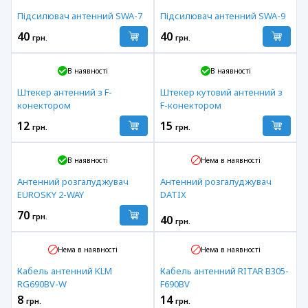
Підсилювач антенний SWA-7
Підсилювач антенний SWA-9
40
40
грн.
грн.
В наявності
В наявності
Штекер антенний з F-
Штекер кутовий антенний з
конектором
F-конектором
12
15
грн.
грн.
В наявності
Нема в наявності
Антенний розгалуджувач
Антенний розгалуджувач
EUROSKY 2-WAY
DATIX
70
грн.
40
грн.
Нема в наявності
Нема в наявності
Кабель антенний KLM
Кабель антенний RITAR B305-
RG690BV-W
F690BV
8
14
грн.
грн.