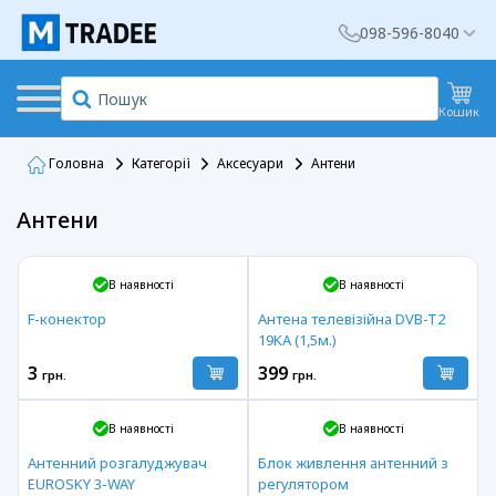
098-596-8040
Кошик
Головна
Категорії
Аксесуари
Антени
Антени
В наявності
В наявності
F-конектор
Антена телевізійна DVB-T2
19KA (1,5м.)
3
399
грн.
грн.
В наявності
В наявності
Антенний розгалуджувач
Блок живлення антенний з
EUROSKY 3-WAY
регулятором