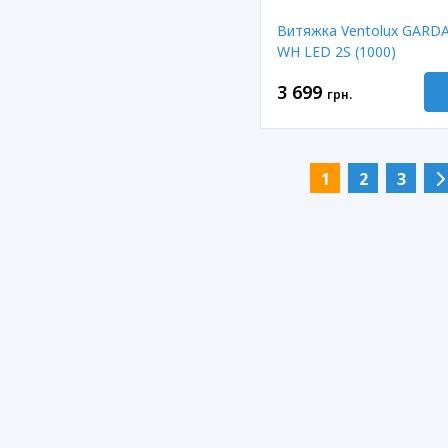
Витяжка Ventolux GARDA
WH LED 2S (1000)
3 699
грн.
1
2
3