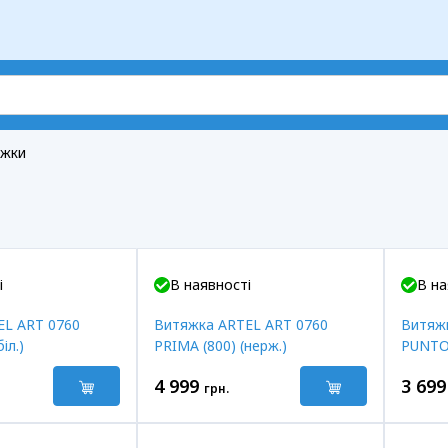
яжки
і
В наявності
В на
EL ART 0760
Витяжка ARTEL ART 0760
Витяж
іл.)
PRIMA (800) (нерж.)
PUNTO 
4 999
3 699
грн.