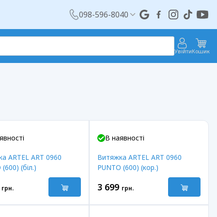
098-596-8040
Увійти
Кошик
явності
В наявності
ка ARTEL ART 0960
Витяжка ARTEL ART 0960
(600) (біл.)
PUNTO (600) (кор.)
3 699
грн.
грн.