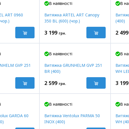
і
В наявності
В на
EL ART 0960
Витяжка ARTEL ART Canopy
Витяж
чор.)
350 BL (600) (чор.)
(400)
3 199
2 499
грн.
і
В наявності
В на
NHELM GVP 251
Витяжка GRUNHELM GVP 251
Витяжк
BR (400)
WH LED
2 599
3 199
грн.
і
В наявності
В на
olux GARDA 60
Витяжка Ventolux PARMA 50
Витяжк
0)
INOX (400)
WH (40