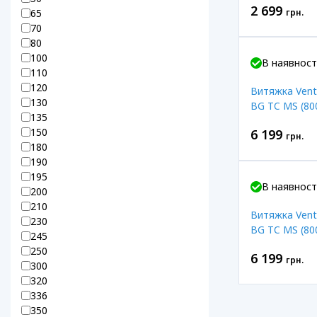
2 699
65
грн.
70
80
100
В наявност
110
120
Витяжка Vent
130
BG TC MS (80
135
150
6 199
грн.
180
190
195
В наявност
200
210
Витяжка Vent
230
BG TC MS (80
245
250
6 199
грн.
300
320
336
350