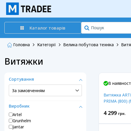
Каталог товарів
Головна
Категорії
Велика побутова техніка
Вит
Витяжки
Сортування
В наявност
Витяжка ART
PRIMA (800) (б
Виробник
4 299
грн.
Artel
Grunhelm
Jantar