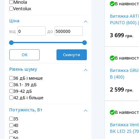
Minola
В наявност
Ventolux
Витяжка ART
Ціна
PUNTO (600) (
від
до
3 699
грн.
OK
Скинути
В наявност
Рівень шуму
Витяжка GRU
B (400)
36 дБ і менше
36.1- 39 дБ
2 599
грн.
39-42 дБ
42 дБ і більше
Потужність, Вт
В наявност
35
Витяжка Vent
40
BK LED 2S (70
45
50