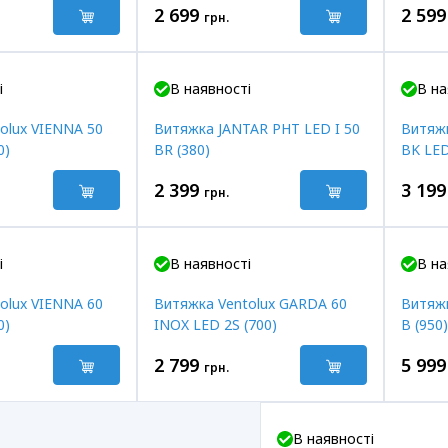
2 699
2 599
грн.
і
В наявності
В на
olux VIENNA 50
Витяжка JANTAR PHT LED I 50
Витяжк
0)
BR (380)
BK LED
2 399
3 199
грн.
і
В наявності
В на
olux VIENNA 60
Витяжка Ventolux GARDA 60
Витяж
0)
INOX LED 2S (700)
B (950)
2 799
5 999
грн.
В наявності