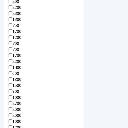
200
2200
2300
1300
750
1700
1200
700
700
1700
2200
1400
600
1800
1500
900
1000
2700
2000
2000
1000
1200