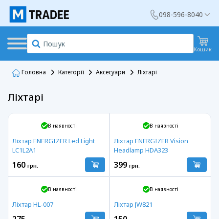
098-596-8040
Кошик
Головна
Категорії
Аксесуари
Ліхтарі
Ліхтарі
В наявності
В наявності
Ліхтар ENERGIZER Led Light
Ліхтар ENERGIZER Vision
LC1L2A1
Headlamp HDA323
160
399
грн.
грн.
В наявності
В наявності
Ліхтар HL-007
Ліхтар JW821
275
150