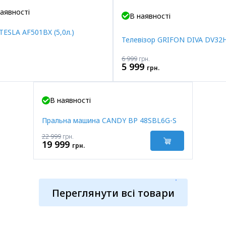
Акція
аявності
В наявності
TESLA AF501BX (5,0л.)
Телевізор GRIFON DIVA DV32
6 999
грн.
5 999
грн.
Акція
В наявності
Пральна машина CANDY BP 48SBL6G-S
22 999
грн.
19 999
грн.
Переглянути всі товари