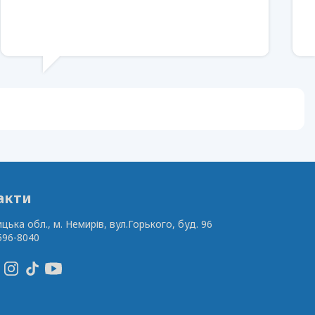
акти
ицька обл., м. Немирів,
вул.Горького, буд. 96
596-8040