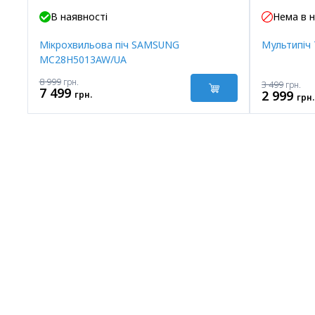
Акція
В наявності
Нема в н
Мікрохвильова піч SAMSUNG
Мультипіч 
MC28H5013AW/UA
8 999
грн.
3 499
грн.
7 499
2 999
грн.
грн.