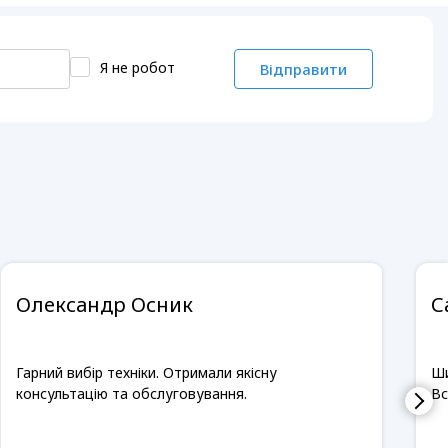
Я не робот
Відправити
Олександр Осник
С
Гарний вибір техніки. Отримали якісну
Ши
консультацію та обслуговування.
Вс