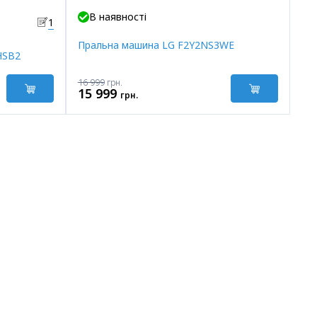
Акція
В наявності
1
Пральна машина LG F2Y2NS3WE
HSB2
16 999
грн.
15 999
грн.