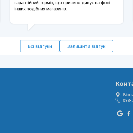
гарантійний термін, що приємно дивує на фоні
інших подібних магазинів.
Всі відгуки
Залишити відгук
Конт
Вінн
098-