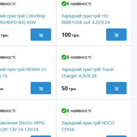
явності
В наявності
ий пристрій ColorWay
Зарядний пристрій HD-
HS040PD-BK) 65W
0688+USB out 4.2V/0.5A
100
грн.
грн.
явності
В наявності
ий пристрій REMAX U1
Зарядний пристрій Travel
) 1A
Charger 4.2V/0.3A
50
рн.
грн.
явності
В наявності
ивлення Electro MPN-
Зарядний пристрій HOCO
12W-12V-1A 12V/1A
CS93A