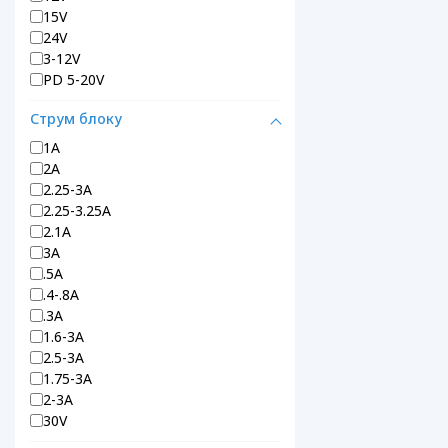
15V
24V
3-12V
PD 5-20V
Струм блоку
1А
2А
2.25-3A
2.25-3.25A
2.1А
3А
.5А
.4-.8А
.3А
1.6-3А
2.5-3А
1.75-3А
2-3А
30V