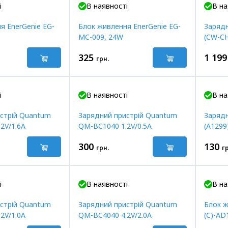
і
В наявності
В на
я EnerGenie EG-
Блок живлення EnerGenie EG-
Зарядн
MC-009, 24W
(CW-C
325
1 199
грн.
і
В наявності
В на
стрій Quantum
Зарядний пристрій Quantum
Зарядн
2V/1.6A
QM-BC1040 1.2V/0.5A
(A1299
300
130
грн.
г
і
В наявності
В на
стрій Quantum
Зарядний пристрій Quantum
Блок ж
2V/1.0A
QM-BC4040 4.2V/2.0A
(C)-AD