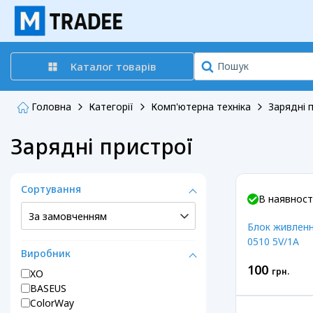
Каталог товарів
Головна
Категорії
Комп'ютерна техніка
Зарядні 
Зарядні пристрої
Сортування
В наявност
Блок живленн
0510 5V/1A
Виробник
100
грн.
XO
BASEUS
ColorWay