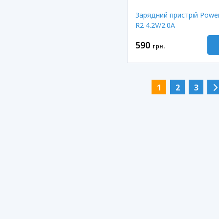
Зарядний пристрій Pow
R2 4.2V/2.0A
590
грн.
1
2
3