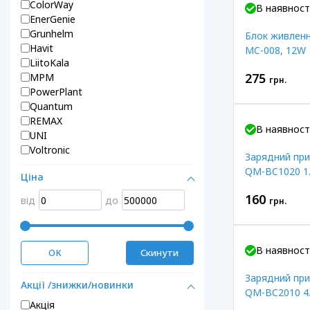
ColorWay
В наявност
EnerGenie
Grunhelm
Блок живленн
Havit
MC-008, 12W
LiitoKala
275
MPM
грн.
PowerPlant
Quantum
REMAX
В наявност
UNI
Voltronic
Зарядний при
QM-BC1020 1.
Ціна
160
від
до
грн.
В наявност
OK
Скинути
Зарядний при
Акції /знижки/новинки
QM-BC2010 4.
Акція