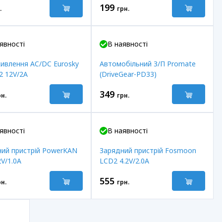
199
.
грн.
явності
В наявності
ивлення AC/DC Eurosky
Автомобільний З/П Promate
2 12V/2A
(DriveGear-PD33)
349
рн.
грн.
явності
В наявності
ий пристрій PowerKAN
Зарядний пристрій Fosmoon
2V/1.0A
LCD2 4.2V/2.0A
555
рн.
грн.