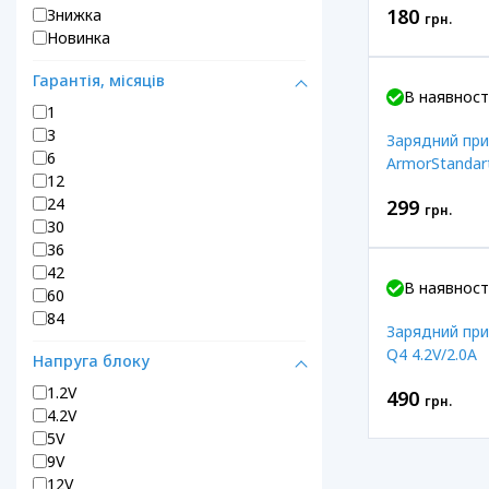
180
Знижка
грн.
Новинка
Гарантія, місяців
В наявност
1
3
Зарядний при
6
ArmorStandar
12
24
299
грн.
30
36
42
В наявност
60
84
Зарядний при
Q4 4.2V/2.0A
Напруга блоку
1.2V
490
грн.
4.2V
5V
9V
12V