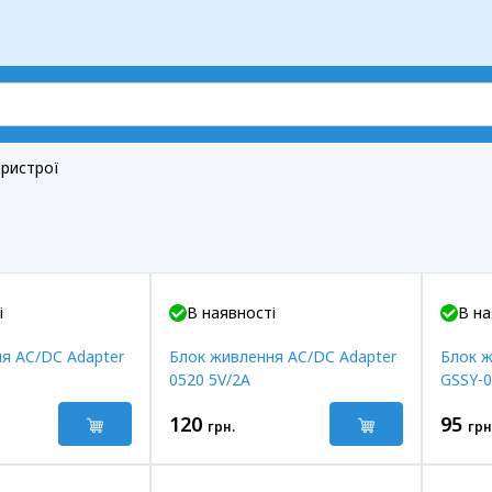
пристрої
і
В наявності
В на
я AC/DC Adapter
Блок живлення AC/DC Adapter
Блок ж
0520 5V/2A
GSSY-0
120
95
грн.
грн