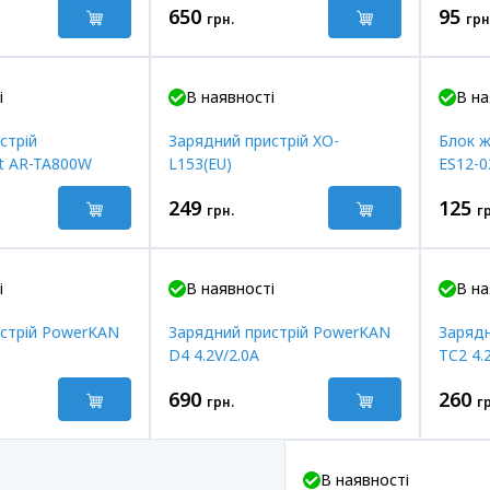
650
95
грн.
грн
і
В наявності
В на
стрій
Зарядний пристрій XO-
Блок ж
t AR-TA800W
L153(EU)
ES12-0
249
125
грн.
г
і
В наявності
В на
стрій PowerKAN
Зарядний пристрій PowerKAN
Зарядн
D4 4.2V/2.0A
TC2 4.
690
260
грн.
г
В наявності