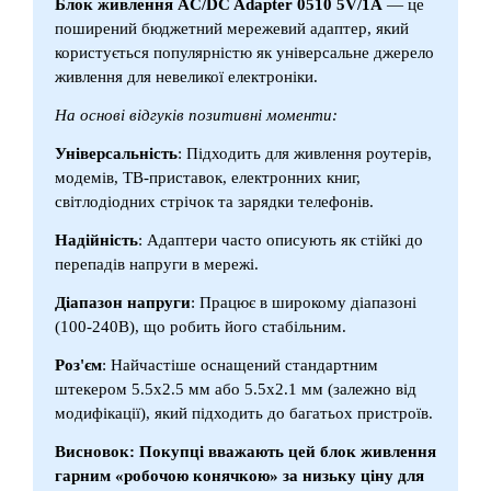
Блок живлення AC/DC Adapter 0510 5V/1A
— це
поширений бюджетний мережевий адаптер, який
користується популярністю як універсальне джерело
живлення для невеликої електроніки.
На основі відгуків позитивні моменти:
Універсальність
: Підходить для живлення роутерів,
модемів, ТВ-приставок, електронних книг,
світлодіодних стрічок та зарядки телефонів.
Надійність
: Адаптери часто описують як стійкі до
перепадів напруги в мережі.
Діапазон напруги
: Працює в широкому діапазоні
(100-240В), що робить його стабільним.
Роз'єм
: Найчастіше оснащений стандартним
штекером 5.5x2.5 мм або 5.5x2.1 мм (залежно від
модифікації), який підходить до багатьох пристроїв.
Висновок: Покупці вважають цей блок живлення
гарним «робочою конячкою» за низьку ціну для