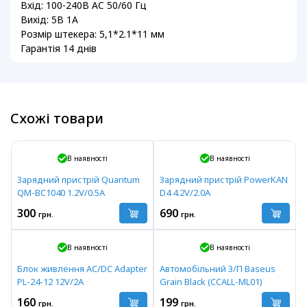
Вхід: 100-240В AC 50/60 Гц
Вихід: 5В 1A
Розмір штекера: 5,1*2.1*11 мм
Гарантія 14 днів
Схожі товари
В наявності
В наявності
Зарядний пристрій Quantum
Зарядний пристрій PowerKAN
QM-BC1040 1.2V/0.5A
D4 4.2V/2.0A
300
690
грн.
грн.
В наявності
В наявності
Блок живлення AC/DC Adapter
Автомобільний З/П Baseus
PL-24-12 12V/2A
Grain Black (CCALL-ML01)
160
199
грн.
грн.