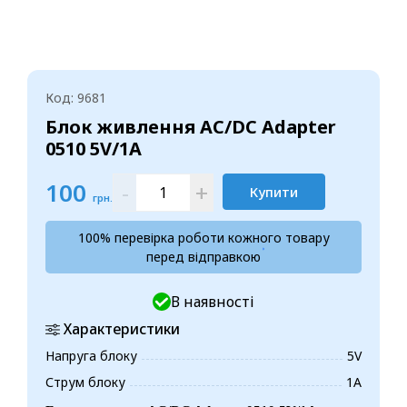
Код: 9681
Блок живлення AC/DC Adapter
0510 5V/1A
100
-
+
Купити
грн.
100% перевірка роботи кожного товару
перед відправкою
В наявності
Характеристики
Напруга блоку
5V
Струм блоку
1А