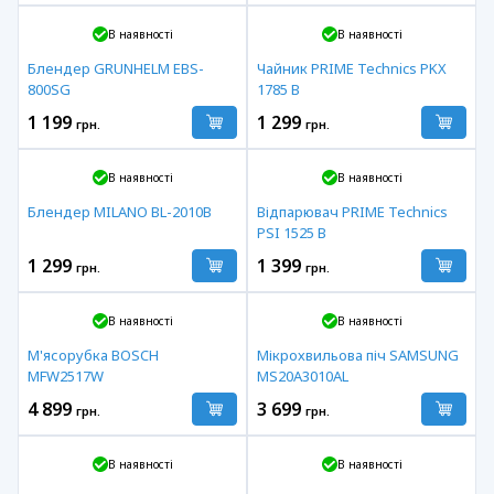
В наявності
В наявності
Блендер GRUNHELM EBS-
Чайник PRIME Technics PKX
800SG
1785 B
1 199
1 299
грн.
грн.
В наявності
В наявності
Блендер MILANO BL-2010B
Відпарювач PRIME Technics
PSI 1525 B
1 299
1 399
грн.
грн.
В наявності
В наявності
М'ясорубка BOSCH
Мікрохвильова піч SAMSUNG
MFW2517W
MS20A3010AL
4 899
3 699
грн.
грн.
В наявності
В наявності