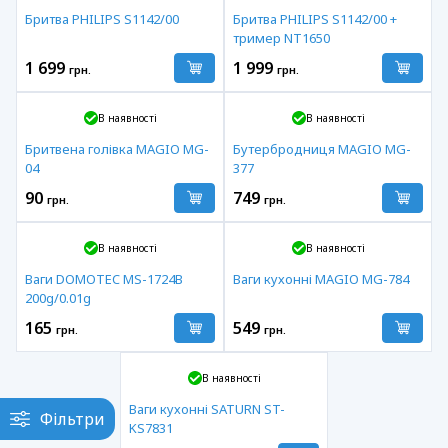
Бритва PHILIPS S1142/00
Бритва PHILIPS S1142/00 +
тример NT1650
1 699
1 999
грн.
грн.
В наявності
В наявності
Бритвена голівка MAGIO MG-
Бутербродниця MAGIO MG-
04
377
90
749
грн.
грн.
В наявності
В наявності
Ваги DOMOTEC MS-1724B
Ваги кухонні MAGIO MG-784
200g/0.01g
165
549
грн.
грн.
В наявності
Ваги кухонні SATURN ST-
Фільтри
KS7831