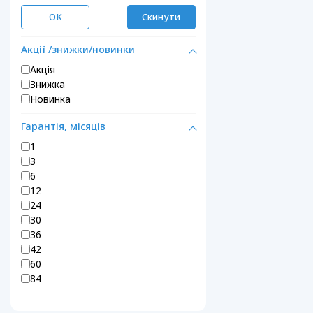
OK
Скинути
Акції /знижки/новинки
Акція
Знижка
Новинка
Гарантія, місяців
1
3
6
12
24
30
36
42
60
84