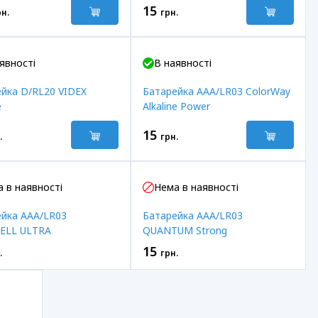
15
рн.
грн.
явності
В наявності
йка D/RL20 VIDEX
Батарейка AAA/LR03 ColorWay
e
Alkaline Power
15
.
грн.
 в наявності
Нема в наявності
йка AAA/LR03
Батарейка AAA/LR03
ELL ULTRA
QUANTUM Strong
15
.
грн.