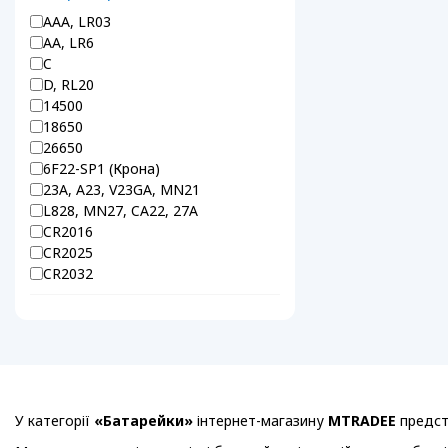
ААА, LR03
АА, LR6
C
D, RL20
14500
18650
26650
6F22-SP1 (Крона)
23A, A23, V23GA, MN21
L828, MN27, CA22, 27A
CR2016
CR2025
CR2032
У категорії
«Батарейки»
інтернет-магазину
MTRADEE
предста