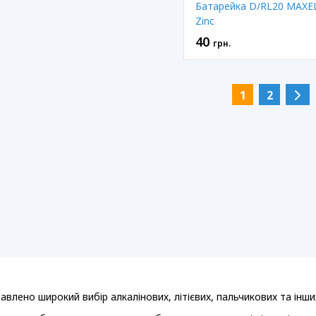
Батарейка D/RL20 MAXE
Zinc
40
грн.
1
2
влено широкий вибір алкалінових, літієвих, пальчикових та інши