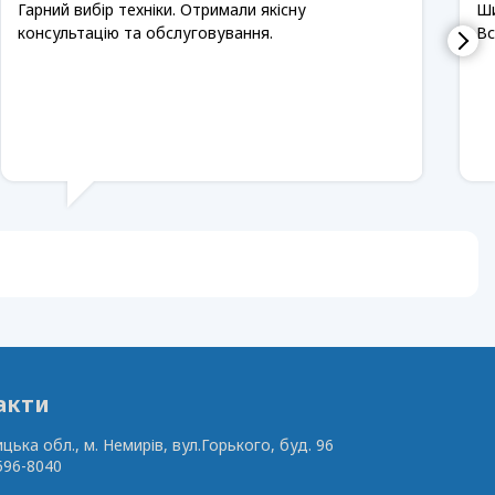
Гарний вибір техніки. Отримали якісну
Ши
консультацію та обслуговування.
Вс
акти
ицька обл., м. Немирів,
вул.Горького, буд. 96
596-8040