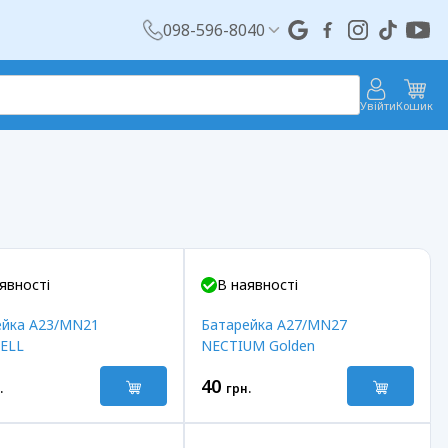
098-596-8040
Увійти
Кошик
явності
В наявності
ейка A23/MN21
Батарейка A27/MN27
ELL
NECTIUM Golden
40
.
грн.