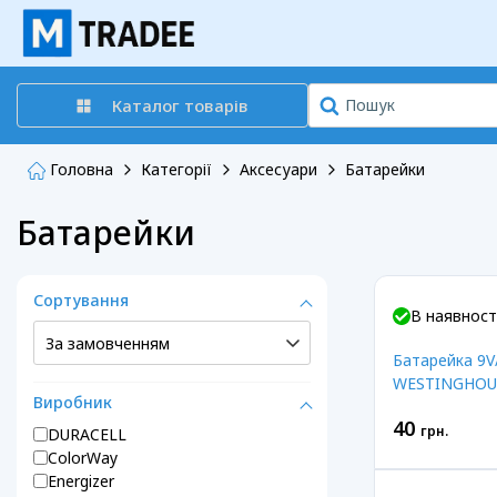
Каталог товарів
Головна
Категорії
Аксесуари
Батарейки
Батарейки
Сортування
В наявност
Батарейка 9V
WESTINGHOU
Виробник
40
грн.
DURACELL
ColorWay
Energizer