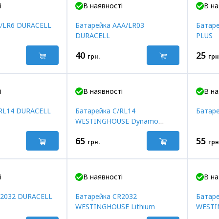
і
В наявності
В на
A/LR6 DURACELL
Батарейка AAA/LR03
Батар
DURACELL
PLUS
40
25
грн.
грн
і
В наявності
В на
/RL14 DURACELL
Батарейка C/RL14
Батар
WESTINGHOUSE Dynamo
Alkaline
65
55
грн.
грн
і
В наявності
В на
R2032 DURACELL
Батарейка CR2032
Батаре
WESTINGHOUSE Lithium
WESTI
Alkalin