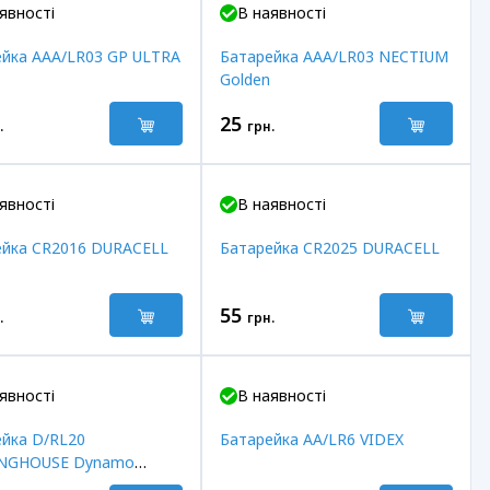
явності
В наявності
ейка AAA/LR03 GP ULTRA
Батарейка AAA/LR03 NECTIUM
Golden
25
.
грн.
явності
В наявності
ейка CR2016 DURACELL
Батарейка CR2025 DURACELL
55
.
грн.
явності
В наявності
йка D/RL20
Батарейка AA/LR6 VIDEX
NGHOUSE Dynamo
e