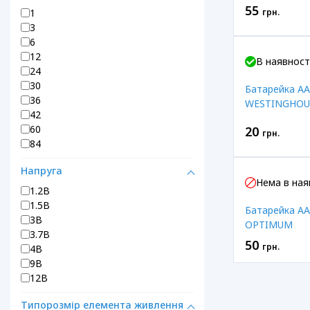
55
1
грн.
3
6
12
В наявност
24
30
Батарейка AA
36
WESTINGHOU
42
Alkaline
60
20
грн.
84
Напруга
Нема в ная
1.2В
1.5В
Батарейка A
3В
OPTIMUM
3.7В
50
грн.
4В
9В
12В
Типорозмір елемента живлення