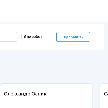
Я не робот
Відправити
Олександр Осник
С