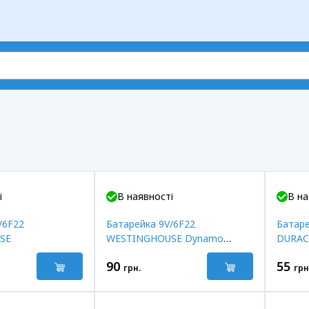
і
В наявності
В на
/6F22
Батарейка 9V/6F22
Батар
SE
WESTINGHOUSE Dynamo
DURAC
Alkaline
90
55
грн.
грн