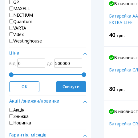
GP
В наявност
MAXELL
NECTIUM
Батарейка A
Quantum
EXTRA LIFE
VARTA
40
Videx
грн.
Westinghouse
Ціна
В наявност
від
до
Батарейка C
OK
Скинути
80
грн.
Акції /знижки/новинки
Акція
В наявност
Знижка
Новинка
Батарейка C
Гарантія, місяців