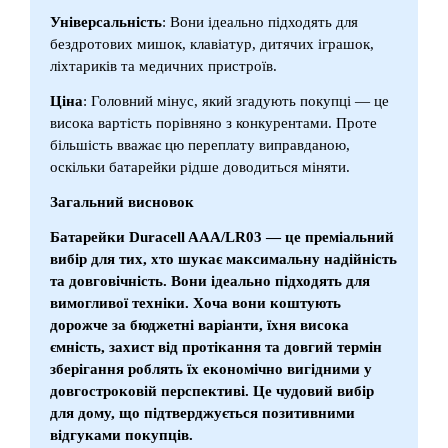
Універсальність
: Вони ідеально підходять для
бездротових мишок, клавіатур, дитячих іграшок,
ліхтариків та медичних пристроїв.
Ціна
: Головний мінус, який згадують покупці — це
висока вартість порівняно з конкурентами. Проте
більшість вважає цю переплату виправданою,
оскільки батарейки рідше доводиться міняти.
Загальний висновок
Батарейки Duracell AAA/LR03 — це преміальний
вибір для тих, хто шукає максимальну надійність
та довговічність. Вони ідеально підходять для
вимогливої техніки. Хоча вони коштують
дорожче за бюджетні варіанти, їхня висока
ємність, захист від протікання та довгий термін
зберігання роблять їх економічно вигідними у
довгостроковій перспективі. Це чудовий вибір
для дому, що підтверджується позитивними
відгуками покупців.