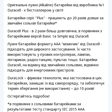
Оригінальні лужні (Alkaline) батарейки від виробника №1
Duracell - є бестселлером у світі!
Батарейки серії "Plus" - працюють до 20 разів довше за
звичайні сольові батарейки*
Duracell Plus - в 2 рази більш довговічна, в порівнянні з
батарейками версій Basic та Simple від Duracell.
Лужні батарейки формату ААА "мізинчик" від Duracell -
підходять для широкого застосування. Їх часто
використовують у ігрових контролерах, лампах,
ліхтариках, радіостанціях, пультах тощо. Батарейки
Duracell, на відміну від звичайних сольових, відмінно
підходять для енергоємних пристроїв.
DuraLock – фірмова технологія, яка застосована в цих
батарейках, захищає їх від саморозряду, та забезпечує
термін зберігання (не використання) – до 10 років!
Остерігайтесь підробок!
*в порівнянні з сольовими батарейками за
результатами тесту стандарту IEC 2015 ААА.