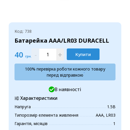
Код: 738
Батарейка AAA/LR03 DURACELL
40
-
+
Купити
грн.
100% перевірка роботи кожного товару
перед відправкою
В наявності
Характеристики
Напруга
1.5В
Типорозмір елемента живлення
ААА, LR03
Гарантія, місяців
1