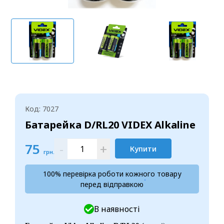
Код: 7027
Батарейка D/RL20 VIDEX Alkaline
75
-
+
Купити
грн.
100% перевірка роботи кожного товару
перед відправкою
В наявності