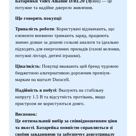
Батарейки Videx Alkaline D/RL20 (лу
жні) — це
потужне та надійне джерело живлення.
Що говорять покупці:
Тривалість роботи
: Користувачі відзначають, що
елементи впевнено тримають заряд, працюють
значно довше за дешеві сольові аналоги та ідеально
підходять для енергоємних приладів (газові колонки,
потужні ліхтарі, дитячі іграшки).
Ціна/якість
: Покупці вважають цей бренд чудовою
бюджетною альтернативою дорожчим преміум-
маркам на кшталт Duracell.
Надійність в побуті
: Вказують на стабільну
напругу 1.5 В та відсутність протікань, якщо
пристроєм не користуються довго.
Висновок:
Це оптимальний вибір за співвідношенням ціни
та якості. Батарейка повністю справляється зі
своїми завданнями та забезпечує довготривалу