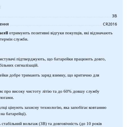
и
3В
ення
CR2016
cell
отримують позитивні відгуки покупців, які відзначають
 термін служби.
ристувачі підтверджують, що батарейки працюють довго,
ільних сигналізацій.
рейки добре тримають заряд взимку, що критично для
яє про високу чистоту літію та до 60% довшу службу
логами.
упці цінують захисну технологію, яка запобігає ковтанню
на батарейці).
 стабільний вольтаж (3В) та довговічність (до 10 років