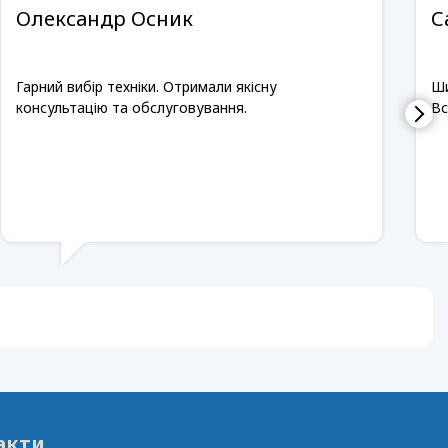
Олександр Осник
С
Гарний вибір техніки. Отримали якісну
Ши
консультацію та обслуговування.
Вс
акти