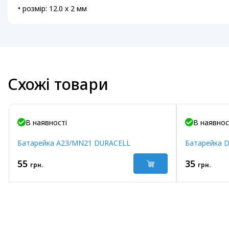
• розмір: 12.0 х 2 мм
Схожі товари
В наявності
В наявнос
Батарейка A23/MN21 DURACELL
Батарейка D
55
35
грн.
грн.