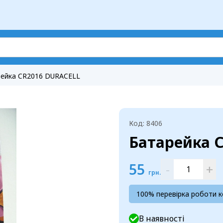
рейка CR2016 DURACELL
Код: 8406
Батарейка 
55
-
+
грн.
100% перевірка роботи 
В наявності