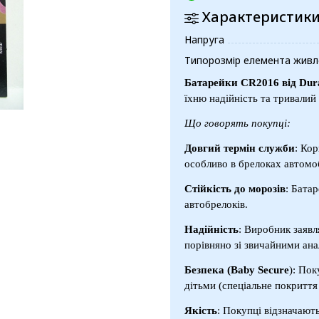
Характеристик
Напруга
Типорозмір елемента живл
Батарейки CR2016 від Dura
їхню надійність та тривалий
Що говорять покупці:
Довгий термін служби
: Ко
особливо в брелоках автомоб
Стійкість до морозів
: Бата
автобрелоків.
Надійність
: Виробник заявл
порівняно зі звичайними ана
Безпека (Baby Secure
): Пок
дітьми (спеціальне покриття 
Якість
: Покупці відзначають