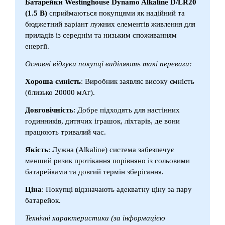
Батарейки Westinghouse Dynamo Alkaline D/LR20
(1.5 В)
сприймаються покупцями як надійний та
бюджетний варіант лужних елементів живлення для
приладів із середнім та низьким споживанням
енергії.
Основні відгуки покупці виділяють такі переваги:
Хороша ємність
: Виробник заявляє високу ємність
(близько 20000 мАг).
Довговічність
: Добре підходять для настінних
годинників, дитячих іграшок, ліхтарів, де вони
працюють тривалий час.
Якість
: Лужна (Alkaline) система забезпечує
менший ризик протікання порівняно із сольовими
батарейками та довгий термін зберігання.
Ціна
: Покупці відзначають адекватну ціну за пару
батарейок.
Технічні характеристики (за інформацією