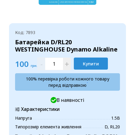
Код: 7893
Батарейка D/RL20
WESTINGHOUSE Dynamo Alkaline
100
-
+
Купити
грн.
100% перевірка роботи кожного товару
перед відправкою
В наявності
Характеристики
Напруга
1.5В
Типорозмір елемента живлення
D, RL20