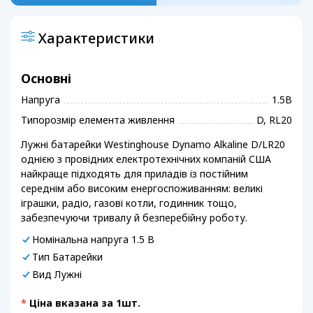
Характеристики
Основні
Напруга
1.5В
Типорозмір елемента живлення
D, RL20
Лужні батарейки Westinghouse Dynamo Alkaline D/LR20
однією з провідних електротехнічних компаній США
найкраще підходять для приладів із постійним
середнім або високим енергоспоживанням: великі
іграшки, радіо, газові котли, годинник тощо,
забезпечуючи тривалу й безперебійну роботу.
Номінальна напруга 1.5 В
Тип Батарейки
Вид Лужні
*
Ціна вказана за 1шт.