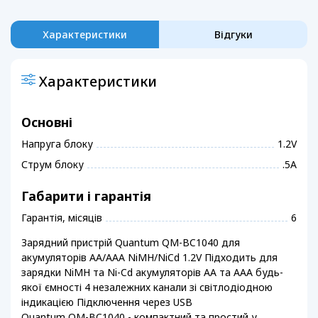
Характеристики
Відгуки
Характеристики
Основні
Напруга блоку
1.2V
Струм блоку
.5А
Габарити і гарантія
Гарантія, місяців
6
Зарядний пристрій Quantum QM-BC1040 для
акумуляторів AA/AAA NiMH/NiCd 1.2V Підходить для
зарядки NiMH та Ni-Cd акумуляторів АА та ААА будь-
якої ємності 4 незалежних канали зі світлодіодною
індикацією Підключення через USB
Quantum QM-BC1040 - компактний та простий у