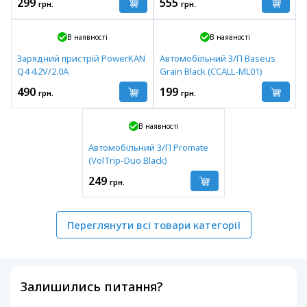
299
555
грн.
грн.
В наявності
В наявності
Зарядний пристрій PowerKAN
Автомобільний З/П Baseus
Q4 4.2V/2.0A
Grain Black (CCALL-ML01)
490
199
грн.
грн.
В наявності
Автомобільний З/П Promate
(VolTrip-Duo.Black)
249
грн.
Переглянути всі товари категорії
Залишились питання?