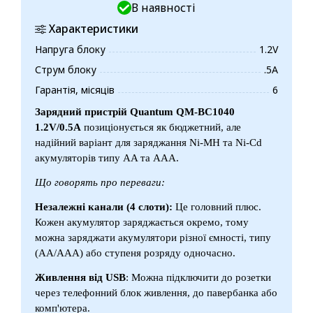
В наявності
Характеристики
Напруга блоку
1.2V
Струм блоку
.5А
Гарантія, місяців
6
Зарядний пристрій
Quantum QM-BC1040
1.2V/0.5A
позиціонується як бюджетний, але
надійний варіант для заряджання Ni-MH та Ni-Cd
акумуляторів типу AA та AAA.
Що говорять про переваги:
Незалежні канали (4 слоти):
Це головний плюс.
Кожен акумулятор заряджається окремо, тому
можна заряджати акумулятори різної ємності, типу
(AA/AAA) або ступеня розряду одночасно.
Живлення від USB
: Можна підключити до розетки
через телефонний блок живлення, до павербанка або
комп'ютера.