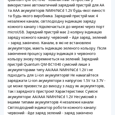
використанні автоматичний зарядний пристрій для АА
та ААА акумуляторів NiMH/NiCd 1.2V будь-якої ємності
та будь-якого виробника. Зарядний пристрій має 4
незалежні канали, світлодіодну індикацію заряду
кожного каналу і підключається до мережі через порт
microUSB. Зарядний пристрій має 2-колірну індикацію
заряду кожного каналу: червоний – йде заряд, зелений
– заряд закінчено. Канали, в які не встановлені
акумулятори, мають індикацію зеленого кольору. Після
закінчення процесу заряду індикація з червоного
кольору знову перемкнеться на зелений. Зарядний
пристрій Quantum QM-BC1040 сумісний лише з
акумуляторами типу AA/AAA NiMH/NiCd 1.2V і не
підходить для Li-ion акумуляторів! Не намагайтеся
заряджати Li-ion акумулятори з напругою 1.5V та 3.7V -
це може призвести до виходу з ладу як акумуляторів,
так і зарядного пристрою! Характеристики: Сумісні
акумулятори: AA/AAA NiMH/NiCd 1.2V Несумісний з
іншими типами акумуляторів 4 незалежні канали
Світлодіодний індикатор роботи кожного каналу:
червоний - йде заряд зелений - заряд закінчено