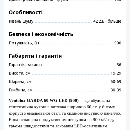
Особливості
Рівень шуму
42 дБ і більше
Безпека і економічність
Потужність, Вт
900
Габарити і гарантія
Гарантія, місяців
36
Висота, см
15-29
Ширина, см
60-69
Глибина, см
30-39
Ventolux GARDA 60 WG LED (900)
— це вбудована
телескопічна кухонна витяжка шириною 60 см у білому
корпусі з емальованої сталі та скляною висувною панеллю.
Вона оснащена продуктивним двигуном на 900 м³/год,
трьома швидкостями та яскравим LED-освітленням,