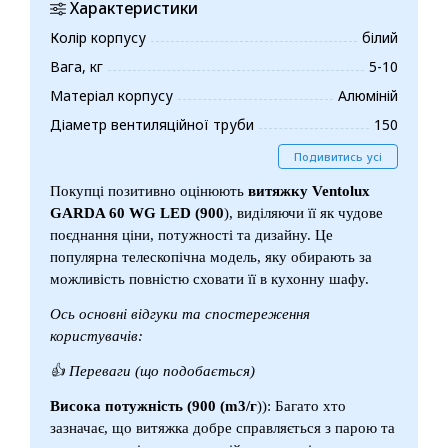
Характеристики
Колір корпусу
білий
Вага, кг
5-10
Матеріал корпусу
Алюміній
Діаметр вентиляційної труби
150
Подивитись усі
Покупці позитивно оцінюють
витяжку Ventolux
GARDA 60 WG LED (900
), виділяючи її як чудове
поєднання ціни, потужності та дизайну. Це
популярна телескопічна модель, яку обирають за
можливість повністю сховати її в кухонну шафу.
Ось основні відгуки та спостереження
користувачів:
👍
Переваги (що подобається)
Висока потужність (900 (m3/г
)): Багато хто
зазначає, що витяжка добре справляється з парою та