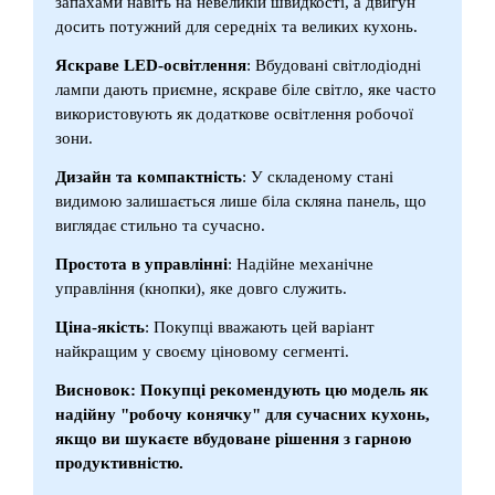
запахами навіть на невеликій швидкості, а двигун
досить потужний для середніх та великих кухонь.
Яскраве LED-освітлення
: Вбудовані світлодіодні
лампи дають приємне, яскраве біле світло, яке часто
використовують як додаткове освітлення робочої
зони.
Дизайн та компактність
: У складеному стані
видимою залишається лише біла скляна панель, що
виглядає стильно та сучасно.
Простота в управлінні
: Надійне механічне
управління (кнопки), яке довго служить.
Ціна-якість
: Покупці вважають цей варіант
найкращим у своєму ціновому сегменті.
Висновок: Покупці рекомендують цю модель як
надійну "робочу конячку" для сучасних кухонь,
якщо ви шукаєте вбудоване рішення з гарною
продуктивністю.