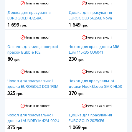
Нема в наявності
Нема в наявності
Дошка для прасування
Дошка для прасування
EUROGOLD 43258A
EUROGOLD 56258L Nova
Ambassador
1 699
1 649
грн.
грн.
Нема в наявності
Нема в наявності
Олівець для чищ. поверхні
Чохол для прас. дошки Мій
прасок Bubble ICE
Дім 115x35 CU6041
80
230
грн.
грн.
Нема в наявності
Нема в наявності
Чохол для прасувальної
Чохол для прасувальної
дошки EUROGOLD DC34F3M
дошки Hook&Loop SMX-HL50
325
370
грн.
грн.
Нема в наявності
Нема в наявності
Чохол для прасувальної
Дошка для прасування
дошки LAUNDRY M42M-002U
EUROGOLD 20250F6
375
1 069
грн.
грн.