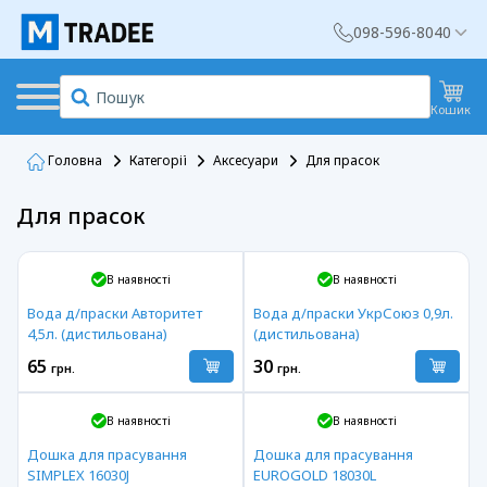
098-596-8040
Кошик
Головна
Категорії
Аксесуари
Для прасок
Для прасок
В наявності
В наявності
Вода д/праски Авторитет
Вода д/праски УкрСоюз 0,9л.
4,5л. (дистильована)
(дистильована)
65
30
грн.
грн.
В наявності
В наявності
Дошка для прасування
Дошка для прасування
SIMPLEX 16030J
EUROGOLD 18030L