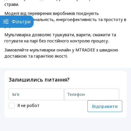
страви.
Моделі від перевірених виробників поєднують
багатофункціональність, енергоефективність та простоту в
Фільтри
управлінні.
Мультиварка дозволяє тушкувати, варити, смажити та
готувати на парі без постійного контролю процесу.
Замовляйте мультиварки онлайн у MTRADEE з швидкою
доставкою та гарантією якості.
Залишились питання?
Я не робот
Відправити