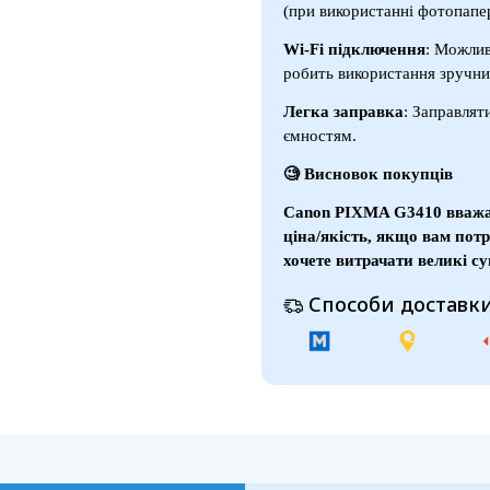
(при використанні фотопапе
Wi-Fi підключення
: Можлив
робить використання зручни
Легка заправка
: Заправлят
ємностям.
🧐 Висновок покупців
Canon PIXMA G3410 вважає
ціна/якість, якщо вам потр
хочете витрачати великі с
Способи доставки