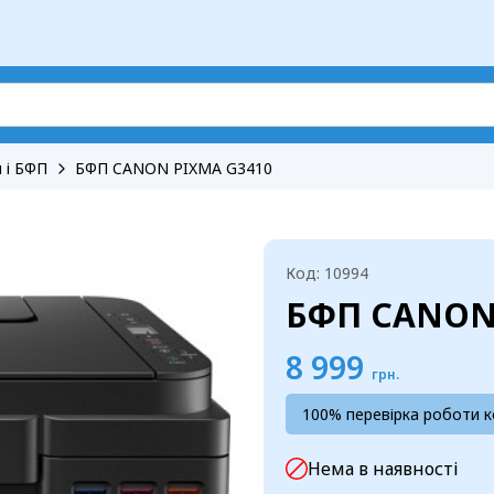
 і БФП
БФП CANON PIXMA G3410
Код: 10994
БФП CANON
8 999
грн.
100% перевірка роботи 
Нема в наявності