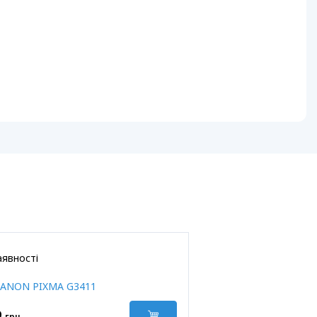
аявності
ANON PIXMA G3411
9
грн.