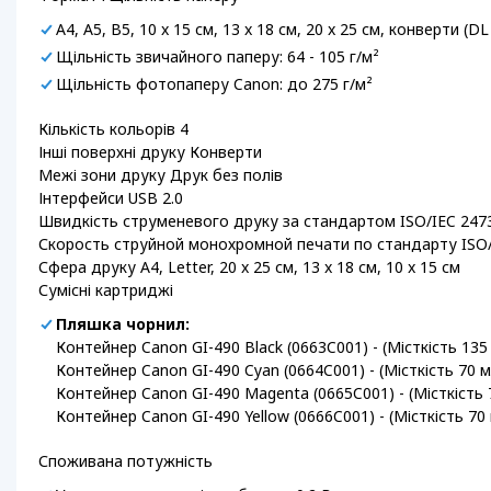
A4, A5, B5, 10 x 15 см, 13 x 18 см, 20 x 25 см, конверти (D
Щільність звичайного паперу: 64 - 105 г/м²
Щільність фотопаперу Canon: до 275 г/м²
Кількість кольорів 4
Інші поверхні друку Конверти
Межі зони друку Друк без полів
Інтерфейси USB 2.0
Швидкість струменевого друку за стандартом ISO/IEC 247
Скорость струйной монохромной печати по стандарту ISO/
Сфера друку A4, Letter, 20 x 25 см, 13 x 18 см, 10 x 15 см
Сумісні картриджі
Пляшка чорнил:
Контейнер Canon GI-490 Black (0663C001) - (Місткість 135 
Контейнер Canon GI-490 Cyan (0664C001) - (Місткість 70 м
Контейнер Canon GI-490 Magenta (0665C001) - (Місткість 7
Контейнер Canon GI-490 Yellow (0666C001) - (Місткість 70 
Споживана потужність