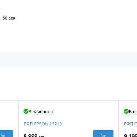
. 60 сек
В наявності
В н
БФП EPSON L3210
БФП C
8 999
9 19
грн.