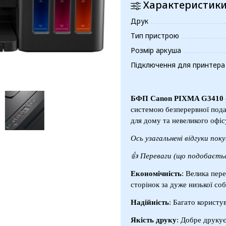
Характеристик
Друк
Тип пристрою
Розмір аркуша
Підключення для принтера
БФП Canon PIXMA G3410
системою безперервної пода
для дому та невеликого офіс
Ось узагальнені відгуки пок
👍
Переваги (що подобаєтьс
Економічність
: Велика пер
сторінок за дуже низької соб
Надійність
: Багато користу
Якість друку
: Добре друкує