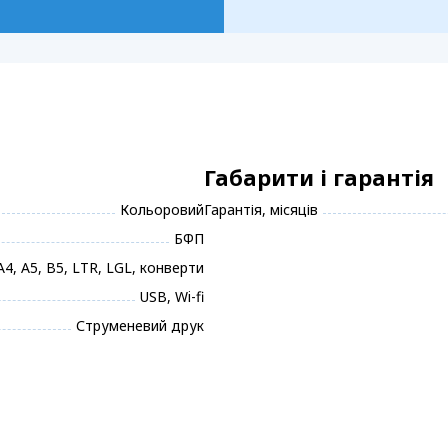
Габарити і гарантія
Кольоровий
Гарантія, місяців
БФП
А4, А5, B5, LTR, LGL, конверти
USB, Wi-fi
Струменевий друк