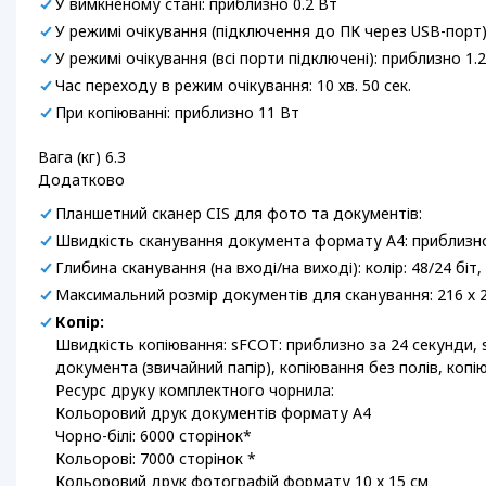
У вимкненому стані: приблизно 0.2 Вт
У режимі очікування (підключення до ПК через USB-порт)
У режимі очікування (всі порти підключені): приблизно 1.
Час переходу в режим очікування: 10 хв. 50 сек.
При копіюванні: приблизно 11 Вт
Вага (кг) 6.3
Додатково
Планшетний сканер CIS для фото та документів:
Швидкість сканування документа формату A4: приблизн
Глибина сканування (на вході/на виході): колір: 48/24 біт, 
Максимальний розмір документів для сканування: 216 х 
Копір:
Швидкість копіювання: sFCOT: приблизно за 24 секунди, s
документа (звичайний папір), копіювання без полів, копі
Ресурс друку комплектного чорнила:
Кольоровий друк документів формату A4
Чорно-білі: 6000 сторінок*
Кольорові: 7000 сторінок *
Кольоровий друк фотографій формату 10 x 15 см