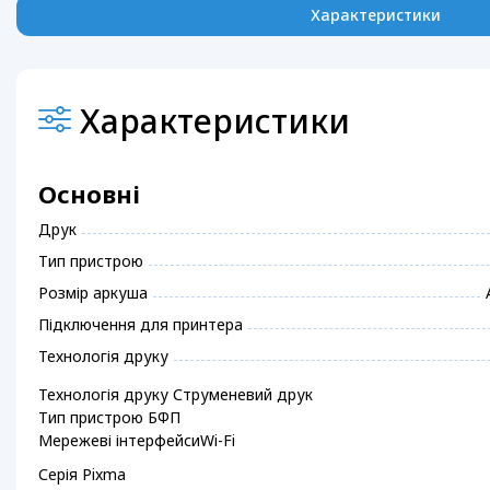
Характеристики
Характеристики
Основні
Друк
Тип пристрою
Розмір аркуша
Підключення для принтера
Технологія друку
Технологія друку Струменевий друк
Тип пристрою БФП
Мережеві інтерфейсиWi-Fi
Серія Pixma