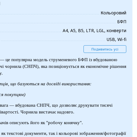
и
Кольоровий
БФП
А4, А5, B5, LTR, LGL, конверти
USB, Wi-fi
Подивитись усі
— це популярна модель струменевого БФП із вбудованою
чі чорнила (СНПЧ), яка позиціонується як економічне рішення
у.
упців, що базуються на досвіді використання:
я покупцям)
евага — вбудована СНПЧ, що дозволяє друкувати тисячі
івартості. Чорнила вистачає надовго.
вачів описують його як "робочу конячку".
 як текстові документи, так і кольорові зображення/фотографії