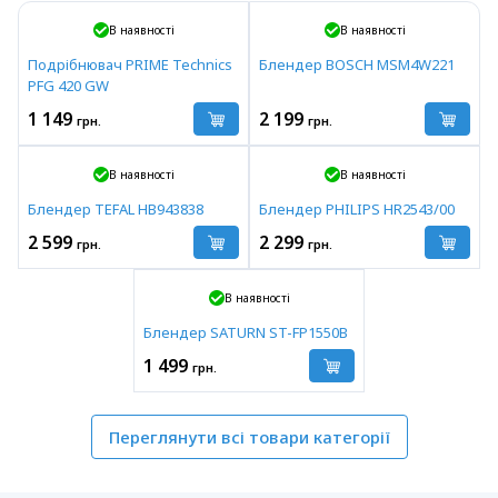
В наявності
В наявності
Подрібнювач PRIME Technics
Блендер BOSCH MSM4W221
PFG 420 GW
1 149
2 199
грн.
грн.
В наявності
В наявності
Блендер TEFAL HB943838
Блендер PHILIPS HR2543/00
2 599
2 299
грн.
грн.
В наявності
Блендер SATURN ST-FP1550B
1 499
грн.
Переглянути всі товари категорії