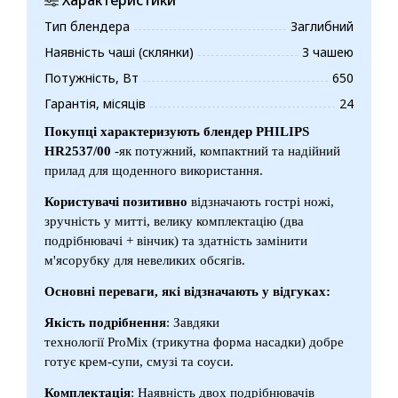
Тип блендера
Заглибний
Наявність чаші (склянки)
З чашею
Потужність, Вт
650
Гарантія, місяців
24
Покупці характеризують блендер PHILIPS
HR2537/00
-як потужний, компактний та надійний
прилад для щоденного використання.
Користувачі позитивно
відзначають гострі ножі,
зручність у митті, велику комплектацію (два
подрібнювачі + вінчик) та здатність замінити
м'ясорубку для невеликих обсягів.
Основні переваги, які відзначають у відгуках:
Якість подрібнення
: Завдяки
технології ProMix (трикутна форма насадки) добре
готує крем-супи, смузі та соуси.
Комплектація
: Наявність двох подрібнювачів