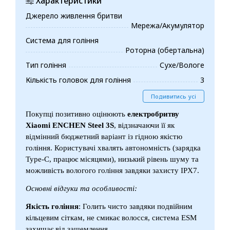
Характеристики
Джерело живлення бритви
Мережа/Акумулятор
Система для гоління
Роторна (обертальна)
Тип гоління
Сухе/Вологе
Кількість головок для гоління
3
Подивитись усі
Покупці позитивно оцінюють
електробритву
Xiaomi ENCHEN Steel 3S
, відзначаючи її як
відмінний бюджетний варіант із гідною якістю
гоління. Користувачі хвалять автономність (зарядка
Type-C, працює місяцями), низький рівень шуму та
можливість вологого гоління завдяки захисту IPX7.
Основні відгуки та особливості:
Якість гоління
: Голить чисто завдяки подвійним
кільцевим сіткам, не смикає волосся, система ESM
захищає від защемлення.