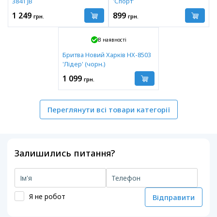
3841 JB
'Спорт'
1 249
899
грн.
грн.
В наявності
Бритва Новий Харків HX-8503
'Лідер' (чорн.)
1 099
грн.
Переглянути всі товари категорії
Залишились питання?
Я не робот
Відправити