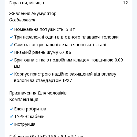
Гарантія, місяців
12
Живлення Акумулятор
Особливості
Номінальна потужність: 5 Вт
Три незалежні один від одного плаваючі головки
Самозагострювальні леза з японської сталі
Низький рівень шуму 67 дБ
Бритовна сітка з подвійним кільцем товщиною 0.09
мм
Корпус пристрою надійно захищений від впливу
вологи за стандартом IPX7
Призначення Для чоловіків
Комплектація
Електробритва
TYPE-C кабель
Інструкція
Габарити (ВхШхГ) 15.5 х 5.1 х 5.1 см