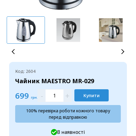
Код: 2604
Чайник MAESTRO MR-029
699
-
+
Купити
грн.
100% перевірка роботи кожного товару
перед відправкою
В наявності