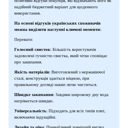
позитивні відгуки покупців, які відзначають його як
надійний бюджетний варіант для щоденного
використання.
На основі відгуків українських споживачів
можна виділити наступні ключові моменти:
Переваги:
Голосний свисток
: Більшість користувачів
задоволені гучністю свистка, який чітко сповіщає
про закипання.
Якість матеріалів
: Виготовлений з нержавіючої
сталі, конструкція здається міцною, при
правильному догляді накип легко чиститься.
Швидке закипання
: Завдяки широкому дну вода
нагрівається швидко.
Універсальність
: Підходить для всіх типів плит,
включаючи індукційні.
Дизайн та ціна
: Привабливий зовнішній вигляд