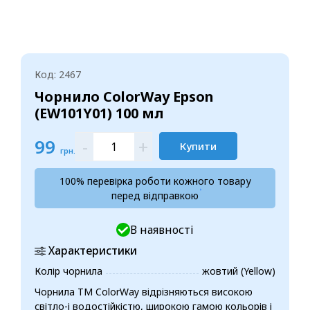
Код: 2467
Чорнило ColorWay Epson
(EW101Y01) 100 мл
99
-
+
Купити
грн.
100% перевірка роботи кожного товару
перед відправкою
В наявності
Характеристики
Колір чорнила
жовтий (Yellow)
Чорнила ТМ ColorWay відрізняються високою
світло-і водостійкістю, широкою гамою кольорів і