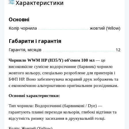
Характеристики
Основні
Колір чорнила
жовтий (Yellow)
Габарити і гарантія
Гарантія, місяців
12
Чорнило WWM HP (H35/Y) об'ємом 100 мл
— це
високоякісне сумісне водорозчинне (барвник) чорнило
жовтого кольору, спеціально розроблене для принтерів і
БФП HP. Воно забезпечувача яскравий друк зображень та
є економічною альтернативою оригінальним розхідникам.
Основні характеристики:
Тип чорнила: Водорозчинні (барвникові / Dye) —
гарантують плавні переходи кольорів, глибокі відтінки та
відсутність ризику засихання в друкувальній голці.
Колір: Жовтий (Yellow).