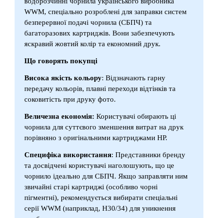
водорозчинні чорнила українського виробника
WWM, спеціально розроблені для заправки систем
безперервної подачі чорнила (СБПЧ) та
багаторазових картриджів. Вони забезпечують
яскравий жовтий колір та економний друк.
Що говорять покупці
Висока якість кольору
: Відзначають гарну
передачу кольорів, плавні переходи відтінків та
соковитість при друку фото.
Величезна економія:
Користувачі обирають ці
чорнила для суттєвого зменшення витрат на друк
порівняно з оригінальними картриджами HP.
Специфіка використання
: Представники бренду
та досвідчені користувачі наголошують, що це
чорнило ідеально для СБПЧ. Якщо заправляти ним
звичайні старі картриджі (особливо чорні
пігментні), рекомендується вибирати спеціальні
серії WWM (наприклад, H30/34) для уникнення