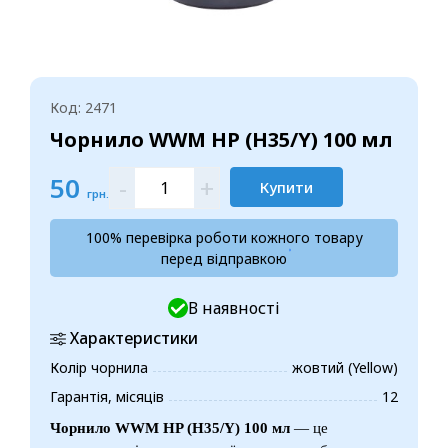
Код: 2471
Чорнило WWM HP (H35/Y) 100 мл
50
-
+
Купити
грн.
100% перевірка роботи кожного товару
перед відправкою
В наявності
Характеристики
Колір чорнила
жовтий (Yellow)
Гарантія, місяців
12
Чорнило WWM HP (H35/Y) 100 мл
— це