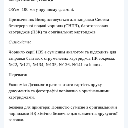
Об'єм: 100 мл у зручному флаконі.
Призначення: Використовується для заправки Систем
безперервної подачі чорнила (СНПЧ), багаторазових
картриджів (ПЗК) та оригінальних картриджів
Сумісність:
Чорнило серії H35 є сумісним аналогом та підходить для
заправки багатьох струменевих картриджів HP, зокрема:
№22, №121, №134, №135, №136, №141 та інших.
Переваги:
Економія: Дозволяє в рази знизити вартість друку
документів та фотографій порівняно з оригінальними
картриджами.
Безпека для принтера: Повністю сумісне з оригінальними
чорнилами HP, хімічно безпечне для елементів друкуючої
головки.