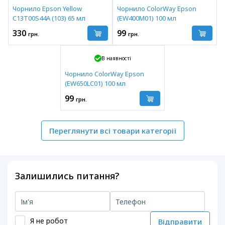
Чорнило Epson Yellow
Чорнило ColorWay Epson
C13T00S44A (103) 65 мл
(EW400M01) 100 мл
330
99
грн.
грн.
В наявності
Чорнило ColorWay Epson
(EW650LC01) 100 мл
99
грн.
Переглянути всі товари категорії
Залишились питання?
Я не робот
Відправити