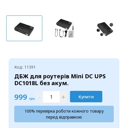
Код: 11391
ДБЖ для роутерів Mini DC UPS
DC1018L без акум.
999
-
+
Купити
грн.
100% перевірка роботи кожного товару
перед відправкою