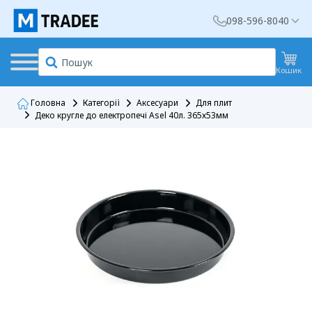
098-596-8040
Кошик
Головна
Категорії
Аксесуари
Для плит
Деко кругле до електропечі Asel 40л. 365х53мм