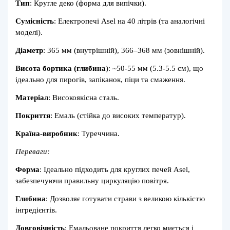
Тип
: Кругле деко (форма для випічки).
Сумісність
: Електропечі Asel на 40 літрів (та аналогічні
моделі).
Діаметр
: 365 мм (внутрішній), 366–368 мм (зовнішній).
Висота бортика (глибина
): ~50-55 мм (5.3-5.5 см), що
ідеально для пирогів, запіканок, піци та смаження.
Матеріал
: Високоякісна сталь.
Покриття
: Емаль (стійка до високих температур).
Країна-виробник
: Туреччина.
Переваги:
Форма
: Ідеально підходить для круглих печей Asel,
забезпечуючи правильну циркуляцію повітря.
Глибина
: Дозволяє готувати страви з великою кількістю
інгредієнтів.
Довговічність
: Емальоване покриття легко миється і