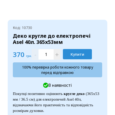
Код: 10730
Деко кругле до електропечі
Asel 40л. 365х53мм
370
-
+
Купити
грн.
100% перевірка роботи кожного товару
перед відправкою
В наявності
Покупці позитивно оцінюють
кругле деко
(365х53
мм / 36.5 см) для електропечей Asel 40л,
відзначаючи його практичність та відповідність
розмірам духовки.