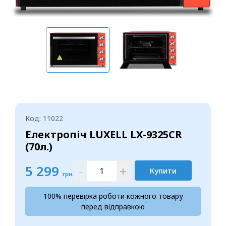
Код: 11022
Електропіч LUXELL LX-9325CR
(70л.)
5 299
-
+
Купити
грн.
100% перевірка роботи кожного товару
перед відправкою