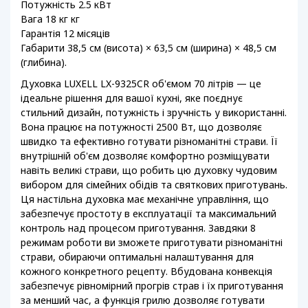
Потужність 2.5 кВт
Вага 18 кг кг
Гарантія 12 місяців
Габарити 38,5 см (висота) × 63,5 см (ширина) × 48,5 см
(глибина).
Духовка LUXELL LX-9325CR об'ємом 70 літрів — це
ідеальне рішення для вашої кухні, яке поєднує
стильний дизайн, потужність і зручність у використанні.
Вона працює на потужності 2500 Вт, що дозволяє
швидко та ефективно готувати різноманітні страви. Її
внутрішній об'єм дозволяє комфортно розміщувати
навіть великі страви, що робить цю духовку чудовим
вибором для сімейних обідів та святкових приготувань.
Ця настільна духовка має механічне управління, що
забезпечує простоту в експлуатації та максимальний
контроль над процесом приготування. Завдяки 8
режимам роботи ви зможете приготувати різноманітні
страви, обираючи оптимальні налаштування для
кожного конкретного рецепту. Вбудована конвекція
забезпечує рівномірний прогрів страв і їх приготування
за менший час, а функція грилю дозволяє готувати