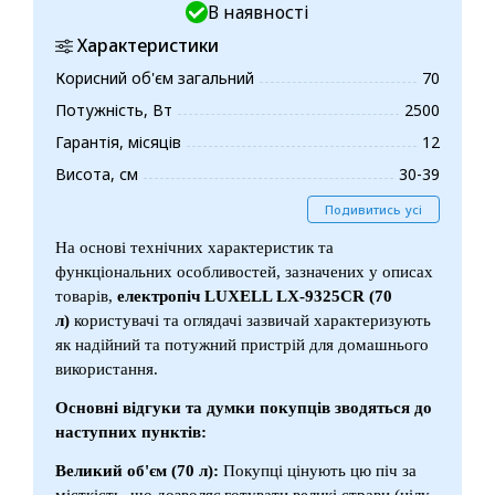
В наявності
Характеристики
Корисний об'єм загальний
70
Потужність, Вт
2500
Гарантія, місяців
12
Висота, см
30-39
Подивитись усі
На основі технічних характеристик та
функціональних особливостей, зазначених у описах
товарів,
електропіч LUXELL LX-9325CR (70
л)
користувачі та оглядачі зазвичай характеризують
як надійний та потужний пристрій для домашнього
використання.
Основні відгуки та думки покупців зводяться до
наступних пунктів:
Великий об'єм (70 л):
Покупці цінують цю піч за
місткість, що дозволяє готувати великі страви (цілу