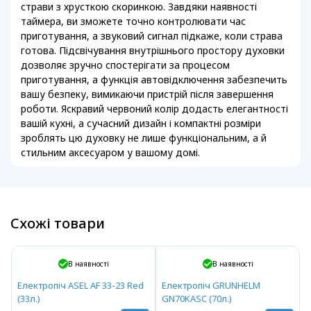
страви з хрусткою скоринкою. Завдяки наявності
таймера, ви зможете точно контролювати час
приготування, а звуковий сигнал підкаже, коли страва
готова. Підсвічування внутрішнього простору духовки
дозволяє зручно спостерігати за процесом
приготування, а функція автовідключення забезпечить
вашу безпеку, вимикаючи пристрій після завершення
роботи. Яскравий червоний колір додасть елегантності
вашій кухні, а сучасний дизайн і компактні розміри
зроблять цю духовку не лише функціональним, а й
стильним аксесуаром у вашому домі.
Схожі товари
В наявності
В наявності
Електропіч ASEL AF 33-23 Red
Електропіч GRUNHELM
(33л.)
GN70KASC (70л.)