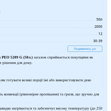
и
50л
2000
12
30-39
Подивитись усі
 PEO 5289 G (50л.)
загалом сприймається покупцями як
е рішення для дому.
яє готувати великі порції їжі або використовувати деко
ть конвекції (рівномірне пропікання) та гриля, що зручно для
видко нагрівається та забезпечує високу температуру (до 250