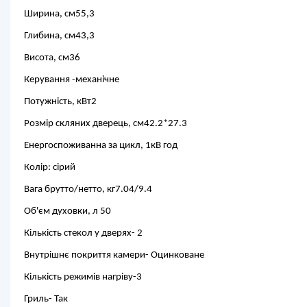
Ширина, см55,3
Глибина, см43,3
Висота, см36
Керування -механічне
Потужність, кВт2
Розмір скляних дверець, см42.2*27.3
Енергоспоживанна за цикл, 1кВ год
Колір: сірий
Вага брутто/нетто, кг7.04/9.4
Об'єм духовки, л 50
Кількість стекол у дверях- 2
Внутрішнє покриття камери- Оцинковане
Кількість режимів нагріву-3
Гриль- Так