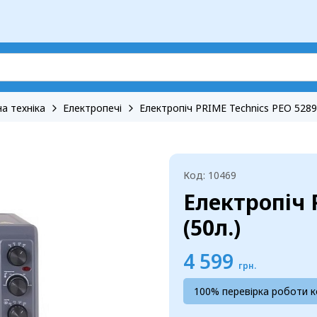
а техніка
Електропечі
Електропіч PRIME Technics PEO 5289 
Код: 10469
Електропіч 
(50л.)
4 599
грн.
100% перевірка роботи 