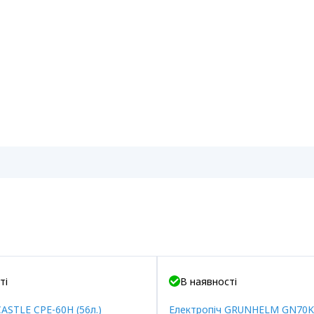
ті
В наявності
CASTLE CPE-60H (56л.)
Електропіч GRUNHELM GN70KA