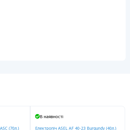
В наявності
SC (70л.)
Електропіч ASEL AF 40-23 Burgundy (40л.)