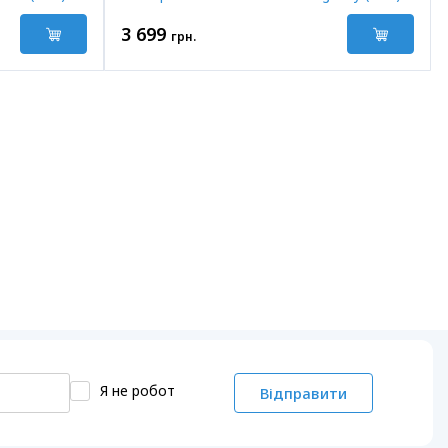
3 699
грн.
Я не робот
Відправити