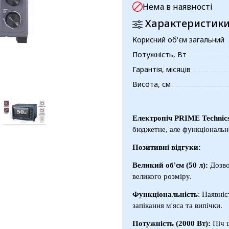
Нема в наявності
Характеристик
Корисний об'єм загальний
Потужність, Вт
Гарантія, місяців
Висота, см
Електропіч PRIME Technics
бюджетне, але функціональн
Позитивні відгуки:
Великий об'єм (50 л):
Дозвол
великого розміру.
Функціональність
: Наявніс
запікання м'яса та випічки.
Потужність (2000 Вт):
Піч ш