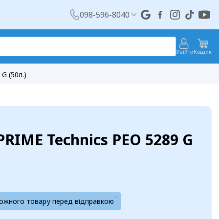
098-596-8040
Увійти
Кошик
G (50л.)
PRIME Technics PEO 5289 G
кожного товару перед відправкою