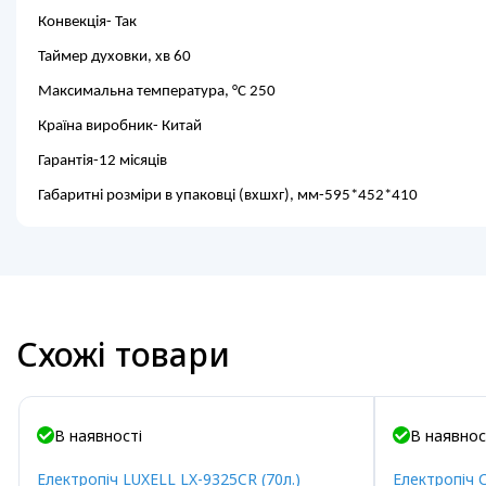
Конвекція- Так
Таймер духовки, хв 60
Максимальна температура, °C 250
Країна виробник- Китай
Гарантія-12 місяців
Габаритні розміри в упаковці (вxшxг), мм-595*452*410
Схожі товари
В наявності
В наявнос
Електропіч LUXELL LX-9325CR (70л.)
Електропіч 