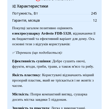
Характеристики
Потужність, Вт
245
Гарантія, місяців
12
Покупці загалом позитивно оцінюють
електросушарку
Ardesto FDB-5320
, відзначаючи її
як бюджетний та ефективний варіант для дому. Ось
основні тези з відгуків користувачів:
✅ Переваги (що подобається):
Ефективність сушіння
: Добре сушить овочі,
фрукти, ягоди, гриби, трави, а також м'ясо та рибу.
Якість пластику
: Користувачі відзначають міцний
прозорий пластик, який не тріскається і не жовтіє з
часом.
Місткість
: Попри компактний вигляд, сушарка
досить містка завдяки 5 піддонам.
Зручність та простота
: Легка у використанні,