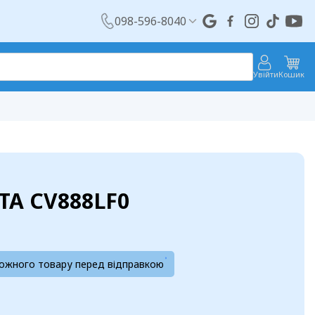
098-596-8040
Увійти
Кошик
A CV888LF0
кожного товару перед відправкою