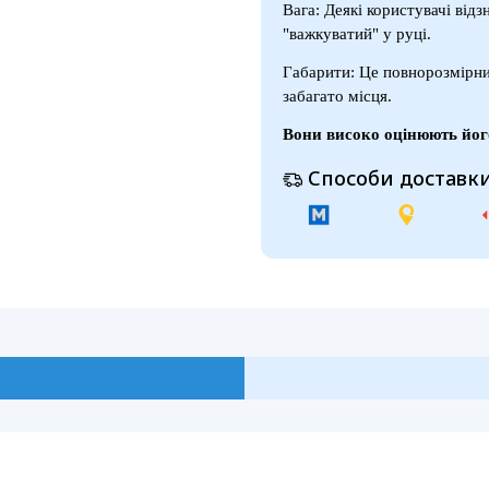
Вага: Деякі користувачі від
"важкуватий" у руці.
Габарити: Це повнорозмірни
забагато місця.
Вони високо оцінюють його
Способи доставки