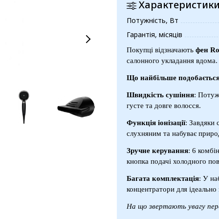
Характеристик
Потужність, Вт
Гарантія, місяців
Покупці відзначають
фен R
салонного укладання вдома.
Що найбільше подобаєтьс
Швидкість сушіння
: Потуж
густе та довге волосся.
Функція іонізації
: Завдяки 
слухняним та набуває приро
Зручне керування
: 6 комбі
кнопка подачі холодного пові
Багата комплектація
: У на
концентратори для ідеально 
На що звертають увагу пер