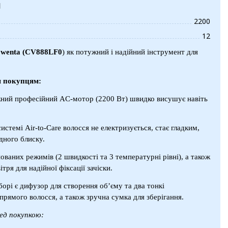
и
2200
12
owenta (CV888LF0
) як потужний і надійний інструмент для
я покупцям:
ний професійний AC-мотор (2200 Вт) швидко висушує навіть
системі Air-to-Care волосся не електризується, стає гладким,
дного блиску.
нованих режимів (2 швидкості та 3 температурні рівні), а також
тря для надійної фіксації зачіски.
борі є дифузор для створення об’єму та два тонкі
прямого волосся, а також зручна сумка для зберігання.
ед покупкою: