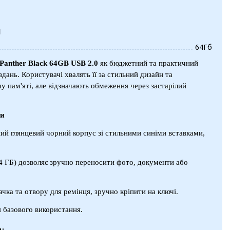
и
64Гб
Panther Black 64GB USB 2.0
як бюджетний та практичний
дань. Користувачі хвалять її за стильний дизайн та
му пам'яті, але відзначають обмеження через застарілий
ми
ний глянцевий чорний корпус зі стильними синіми вставками,
64 ГБ) дозволяє зручно переносити фото, документи або
ачка та отвору для ремінця, зручно кріпити на ключі.
я базового використання.