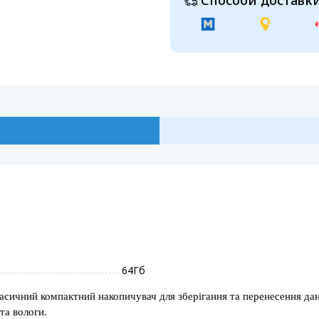
Способи доставки
64Гб
сичний компактний накопичувач для зберігання та перенесення дан
та вологи.