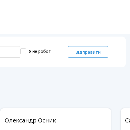
Я не робот
Відправити
Олександр Осник
С