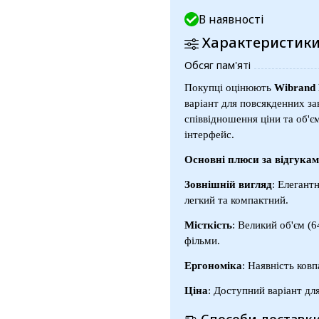
В наявності
Характеристик
Обсяг пам'яті
Покупці оцінюють
Wibrand 
варіант для повсякденних зав
співвідношення ціни та об'є
інтерфейс.
Основні плюси за відгука
Зовнішній вигляд
: Елегант
легкий та компактний.
Місткість
: Великий об'єм (
фільми.
Ергономіка
: Наявність ковп
Ціна
: Доступний варіант дл