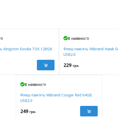
ті
В наявності
ь Kingston Exodia TDX 128GB
Флеш пам'ять Wibrand Hawk Si
USB2.0
229
грн.
В наявності
Флеш пам'ять Wibrand Cougar Red 64GB
USB2.0
249
грн.