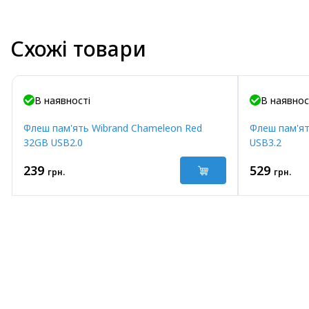
Схожі товари
В наявності
В наявнос
Флеш пам'ять Wibrand Chameleon Red
Флеш пам'ят
32GB USB2.0
USB3.2
239
529
грн.
грн.