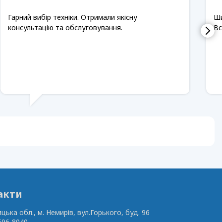
Гарний вибір техніки. Отримали якісну
Ши
консультацію та обслуговування.
Вс
акти
ицька обл., м. Немирів,
вул.Горького, буд. 96
596-8040