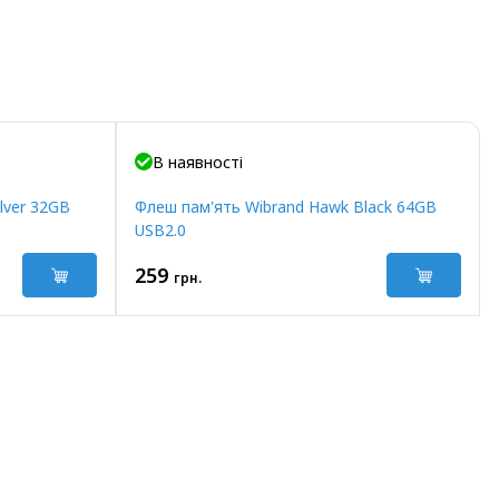
В наявності
lver 32GB
Флеш пам'ять Wibrand Hawk Black 64GB
USB2.0
259
грн.