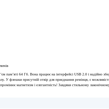
ключів
єм пам’яті 64 Гб. Вона працює на інтерфейсі USB 2.0 і надійно зб
лу. У флешки присутній отвір для приєднання ремінця, є можливість
промінює магнетизм і елегантність! Завдяки стильному лаконічному