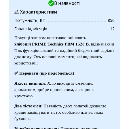
В наявності
Характеристики
Потужність, Вт
850
Гарантія, місяців
12
Покупці загалом позитивно оцінюють
хлібопіч PRIME Technics PBM 1528 B
, відзначаючи
її як функціональний та надійний бюджетний варіант
для дому. Ось основні моменти, які виділяють
користувачі:
✅ Переваги (що подобається)
Якість випічки
: Хліб виходить смачним,
ароматним, добре пропеченим, а скоринка —
хрусткою.
Два тістоміси
: Наявність двох лопатей дозволяє
краще замішувати тісто, особливо для великих
буханок.
Україномовна панель
: Програми на кришці