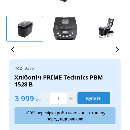
Код: 9376
Хлібопіч PRIME Technics PBM
1528 B
3 999
-
+
Купити
грн.
100% перевірка роботи кожного товару
перед відправкою