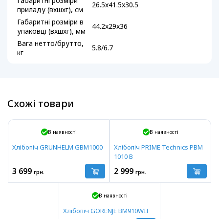
Габаритні розміри
26.5x41.5x30.5
приладу (вxшxг), см
Габаритні розміри в
44.2x29x36
упаковці (вxшxг), мм
Вага нетто/брутто,
5.8/6.7
кг
Схожі товари
В наявності
В наявності
Хлібопіч GRUNHELM GBM1000
Хлібопіч PRIME Technics PBM
1010 B
3 699
2 999
грн.
грн.
В наявності
Хлібопіч GORENJE BM910WII