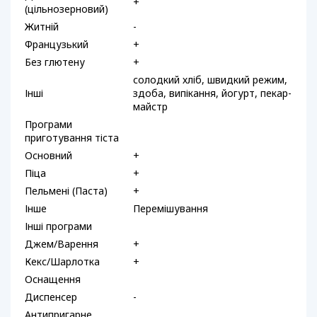
+
(цільнозерновий)
Житній
-
Французький
+
Без глютену
+
солодкий хліб, швидкий режим,
Інші
здоба, випікання, йогурт, пекар-
майстр
Програми
приготування тіста
Основний
+
Піца
+
Пельмені (Паста)
+
Інше
Перемішування
Інші програми
Джем/Варення
+
Кекс/Шарлотка
+
Оснащення
Диспенсер
-
Антипригарне