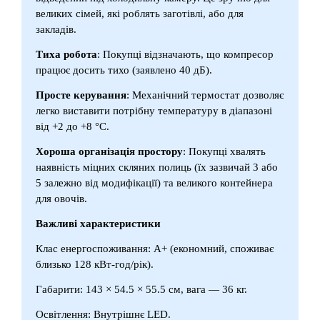
великих сімей, які роблять заготівлі, або для
закладів.
Тиха робота
: Покупці відзначають, що компресор
працює досить тихо (заявлено 40 дБ).
Просте керування
: Механічний термостат дозволяє
легко виставити потрібну температуру в діапазоні
від +2 до +8 °C.
Хороша організація простору
: Покупці хвалять
наявність міцних скляних полиць (їх зазвичай 3 або
5 залежно від модифікації) та великого контейнера
для овочів.
Важливі характеристики
Клас енергоспоживання: A+ (економний, споживає
близько 128 кВт-год/рік).
Габарити: 143 × 54.5 × 55.5 см, вага — 36 кг.
Освітлення: Внутрішнє LED.