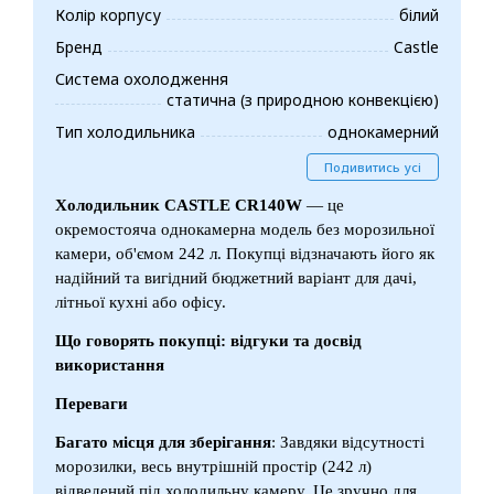
Колір корпусу
білий
Бренд
Castle
Система охолодження
статична (з природною конвекцією)
Тип холодильника
однокамерний
Подивитись усі
Холодильник CASTLE CR140W
— це
окремостояча однокамерна модель без морозильної
камери, об'ємом 242 л. Покупці відзначають його як
надійний та вигідний бюджетний варіант для дачі,
літньої кухні або офісу.
Що говорять покупці: відгуки та досвід
використання
Переваги
Багато місця для зберігання
: Завдяки відсутності
морозилки, весь внутрішній простір (242 л)
відведений під холодильну камеру. Це зручно для