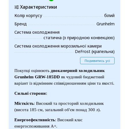
Характеристики
Колір корпусу
білий
Бренд
Grunhelm
Система охолодження
статична (з природною конвекцією)
Система охолодження морозильної камери
DeFrost (крапельна)
Подивитись усі
Покупці оцінюють
двокамерний холодильник
Grunhelm GRW-185DD
як чудовий бюджетний
варіант із відмінним співвідношенням ціни та якості.
Сильні сторони:
Місткість
: Високий та просторий холодильник
(висота 185 см, загальний об'єм понад 300 л).
Енергоефективність
: Високий клас
енергоспоживання A+.