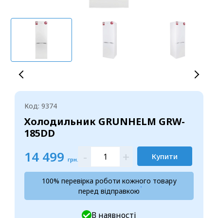
Код: 9374
Холодильник GRUNHELM GRW-
185DD
14 499
-
+
Купити
грн.
100% перевірка роботи кожного товару
перед відправкою
В наявності