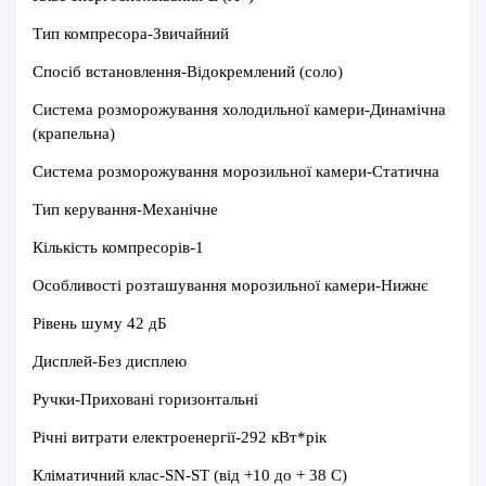
Тип компресора-
Звичайний
Спосіб встановлення-
Відокремлений (соло)
Система розморожування холодильної камери-Динамічна
(крапельна)
Система розморожування морозильної камери-Статична
Тип керування-Механічне
Кількість компресорів-1
Особливості розташування морозильної камери-
Нижнє
Рівень шуму 42 дБ
Дисплей-
Без дисплею
Ручки-Приховані горизонтальні
Річні витрати електроенергії-292 кВт*рік
Кліматичний клас-SN-ST (від +10 до + 38 C)