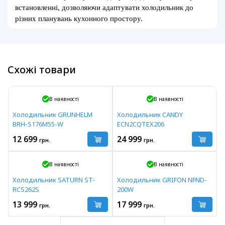
встановленні, дозволяючи адаптувати холодильник до
різних планувань кухонного простору.
Схожі товари
В наявності
В наявності
Холодильник GRUNHELM
Холодильник CANDY
BRH-S176M55-W
ECN2CQTEX206
12 699
24 999
грн.
грн.
В наявності
В наявності
Холодильник SATURN ST-
Холодильник GRIFON NFND-
RCS262S
200W
13 999
17 999
грн.
грн.