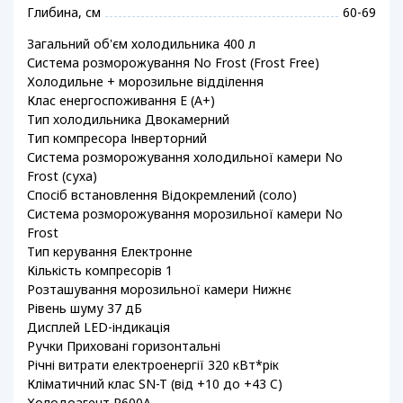
Глибина, см
60-69
Загальний об'єм холодильника 400 л
Система розморожування No Frost (Frost Free)
Холодильне + морозильне відділення
Клас енергоспоживання E (А+)
Тип холодильника Двокамерний
Тип компресора Інверторний
Система розморожування холодильної камери No
Frost (суха)
Спосіб встановлення Відокремлений (соло)
Система розморожування морозильної камери No
Frost
Тип керування Електронне
Кількість компресорів 1
Розташування морозильної камери Нижнє
Рівень шуму 37 дБ
Дисплей LED-індикація
Ручки Приховані горизонтальні
Річні витрати електроенергії 320 кВт*рік
Кліматичний клас SN-T (від +10 до +43 C)
Холодоагент R600A