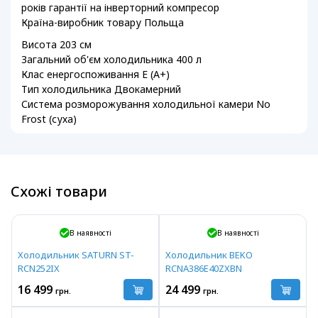
років гарантії на інверторний компресор
Країна-виробник товару Польща
Висота 203 см
Загальний об'єм холодильника 400 л
Клас енергоспоживання E (А+)
Тип холодильника Двокамерний
Система розморожування холодильної камери No
Frost (суха)
Схожі товари
В наявності
В наявності
Холодильник SATURN ST-
Холодильник BEKO
RCN252IX
RCNA386E40ZXBN
16 499
24 499
грн.
грн.