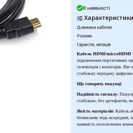
В наявності
Характеристик
Довжина кабелю
Розєми
Гарантія, місяців
Кабель HDMI/microHDMI V
підключення портативних при
телевізорів і моніторів. Він
стабільну передачу цифрово
Що говорять покупці
Надійність сигналу
: Покуп
стабільно, без артефактів, 
Якість матеріалів
: Кабель 
безкисневу мідь всередині, 
наявність позолочених конек