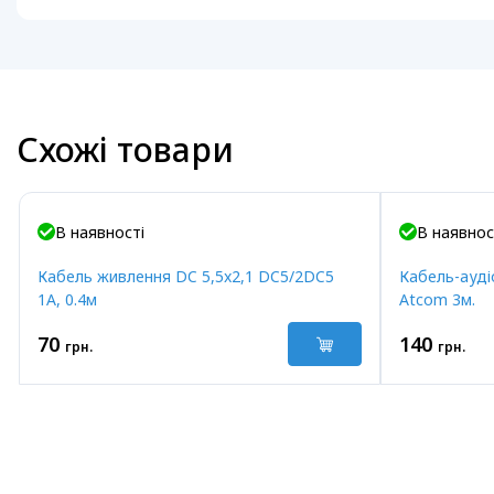
Схожі товари
В наявності
В наявнос
Кабель живлення DC 5,5x2,1 DC5/2DC5
Кабель-ауді
1A, 0.4м
Atcom 3м.
70
140
грн.
грн.