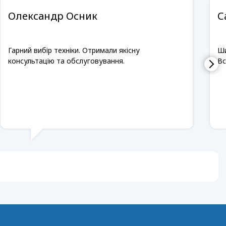
Олександр Осник
С
Гарний вибір техніки. Отримали якісну
Ши
консультацію та обслуговування.
Вс