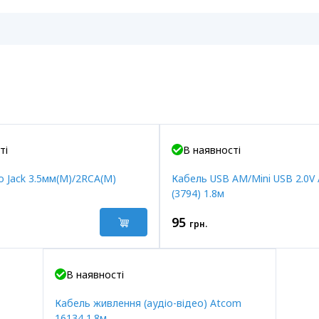
ті
В наявності
о Jack 3.5мм(M)/2RCA(M)
Кабель USB AM/Mini USB 2.0V
(3794) 1.8м
95
грн.
В наявності
Кабель живлення (аудіо-відео) Atcom
16134 1.8м