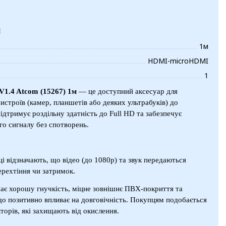
и
1м
HDMI-microHDMI
1
1.4 Atcom (15267) 1м
— це доступний аксесуар для
строїв (камер, планшетів або деяких ультрабуків) до
 підтримує роздільну здатність до Full HD та забезпечує
го сигналу без спотворень.
ці відзначають, що відео (до 1080p) та звук передаються
мерехтіння чи затримок.
має хорошу гнучкість, міцне зовнішнє ПВХ-покриття та
що позитивно впливає на довговічність. Покупцям подобається
торів, які захищають від окислення.