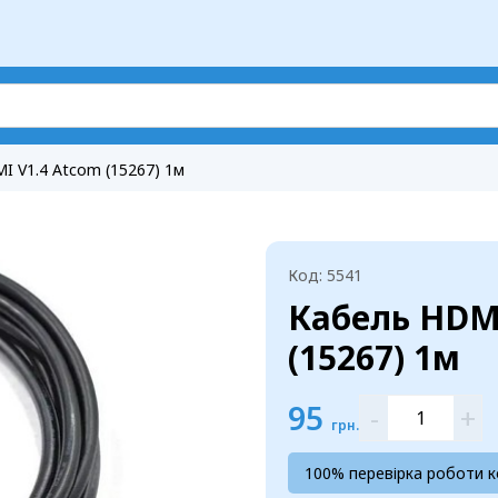
 V1.4 Atcom (15267) 1м
Код: 5541
Кабель HDM
(15267) 1м
95
-
+
грн.
100% перевірка роботи 