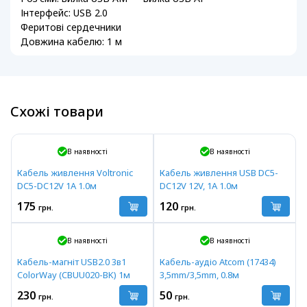
Інтерфейс: USB 2.0
Феритові сердечники
Довжина кабелю: 1 м
Схожі товари
В наявності
В наявності
Кабель живлення Voltronic
Кабель живлення USB DC5-
DC5-DC12V 1A 1.0м
DC12V 12V, 1A 1.0м
175
120
грн.
грн.
В наявності
В наявності
Кабель-магніт USB2.0 3в1
Кабель-аудіо Atcom (17434)
ColorWay (CBUU020-BK) 1м
3,5mm/3,5mm, 0.8м
230
50
грн.
грн.