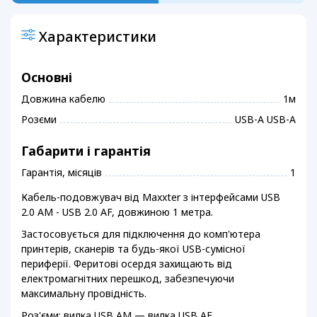
Характеристики
Основні
Довжина кабелю
1м
Розєми
USB-A USB-A
Габарити і гарантія
Гарантія, місяців
1
Кабель-подовжувач від Maxxter з інтерфейсами USB
2.0 AM - USB 2.0 АF, довжиною 1 метра.
Застосовується для підключення до комп'ютера
принтерів, сканерів та будь-якої USB-сумісної
периферії. Феритові осердя захищають від
електромагнітних перешкод, забезпечуючи
максимальну провідність.
Роз'єми: вилка USB AM — вилка USB AF