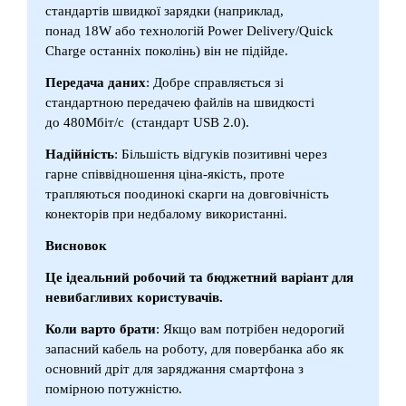
стандартів швидкої зарядки (наприклад,
понад 18W або технологій Power Delivery/Quick
Charge останніх поколінь) він не підійде.
Передача даних
: Добре справляється зі
стандартною передачею файлів на швидкості
до 480Мбіт/с
(стандарт USB 2.0).
Надійність
: Більшість відгуків позитивні через
гарне співвідношення ціна-якість, проте
трапляються поодинокі скарги на довговічність
конекторів при недбалому використанні.
Висновок
Це ідеальний робочий та бюджетний варіант для
невибагливих користувачів.
Коли варто брати
: Якщо вам потрібен недорогий
запасний кабель на роботу, для повербанка або як
основний дріт для заряджання смартфона з
помірною потужністю.