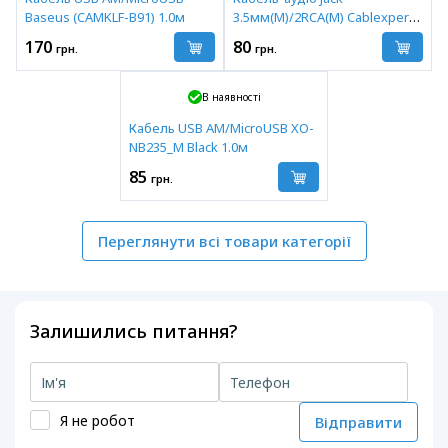
Baseus (CAMKLF-B91) 1.0м
3.5мм(M)/2RCA(M) Cablexpert
5м
170
80
грн.
грн.
В наявності
Кабель USB AM/MicroUSB XO-
NB235_M Black 1.0м
85
грн.
Переглянути всі товари категорії
Залишились питання?
Я не робот
Відправити