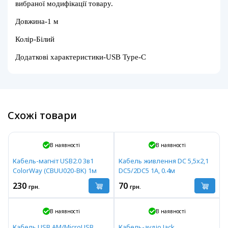
вибраної модифікації товару.
Довжина-1 м
Колір-Білий
Додаткові характеристики-USB Type-C
Схожі товари
В наявності
В наявності
Кабель-магніт USB2.0 3в1
Кабель живлення DC 5,5x2,1
ColorWay (CBUU020-BK) 1м
DC5/2DC5 1A, 0.4м
230
70
грн.
грн.
В наявності
В наявності
Кабель USB AM/MicroUSB
Кабель-аудіо Jack