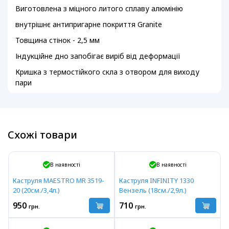
Виготовлена ​​з міцного литого сплаву алюмінію
внутрішнє антипригарне покриття Granite
Товщина стінок - 2,5 мм
Індукційне дно запобігає виріб від деформації
Кришка з термостійкого скла з отвором для виходу
пари
Схожі товари
В наявності
В наявності
Каструля MAESTRO MR 3519-
Каструля INFINITY 1330
20 (20см./3,4л.)
Вензель (18см./2,9л.)
950
710
грн.
грн.