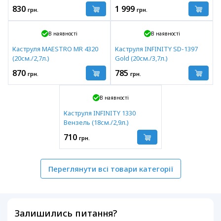
830
1 999
грн.
грн.
В наявності
В наявності
Каструля MAESTRO MR 4320
Каструля INFINITY SD-1397
(20см./2,7л.)
Gold (20см./3,7л.)
870
785
грн.
грн.
В наявності
Каструля INFINITY 1330
Вензель (18см./2,9л.)
710
грн.
Переглянути всі товари категорії
Залишились питання?