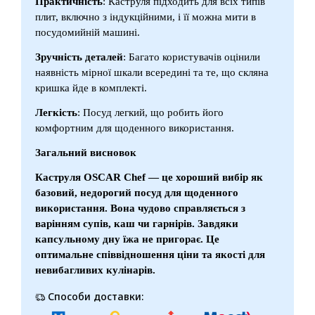
Практичність
: Каструля підходить для всіх типів
плит, включно з індукційними, і її можна мити в
посудомийній машині.
Зручність деталей
: Багато користувачів оцінили
наявність мірної шкали всередині та те, що скляна
кришка йде в комплекті.
Легкість
: Посуд легкий, що робить його
комфортним для щоденного використання.
Загальний висновок
Каструля OSCAR Chef — це хороший вибір як
базовий, недорогий посуд для щоденного
використання. Вона чудово справляється з
варінням супів, каш чи гарнірів. Завдяки
капсульному дну їжа не пригорає. Це
оптимальне співвідношення ціни та якості для
невибагливих кулінарів.
Способи доставки: