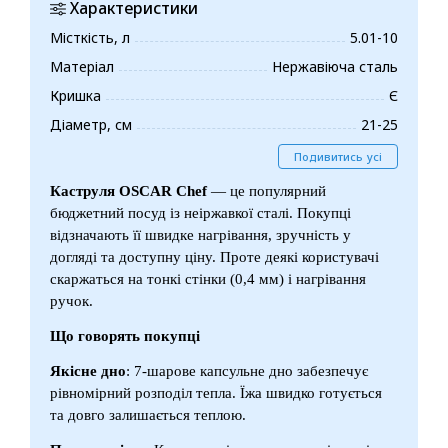
Характеристики
Місткість, л
5.01-10
Матеріал
Нержавіюча сталь
Кришка
Є
Діаметр, см
21-25
Подивитись усі
Каструля OSCAR Chef
— це популярний
бюджетний посуд із неіржавкої сталі. Покупці
відзначають її швидке нагрівання, зручність у
догляді та доступну ціну. Проте деякі користувачі
скаржаться на тонкі стінки (0,4 мм) і нагрівання
ручок.
Що говорять покупці
Якісне дно
: 7-шарове капсульне дно забезпечує
рівномірний розподіл тепла. Їжа швидко готується
та довго залишається теплою.