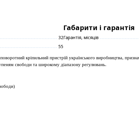
Габарити і гарантія
32
Гарантія, місяців
55
оворотний кріпильний пристрій українського виробництва, призначен
тупеням свободи та широкому діапазону регулювань.
вободи)