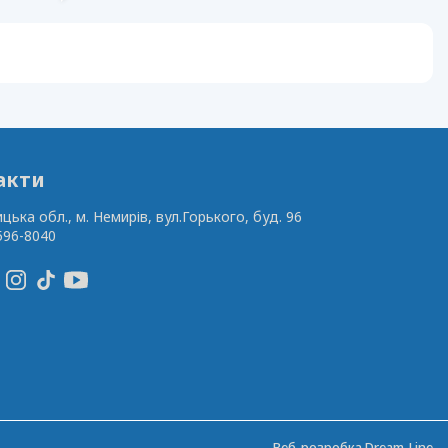
акти
ицька обл., м. Немирів,
вул.Горького, буд. 96
596-8040
Веб-розробка
Dream-Line