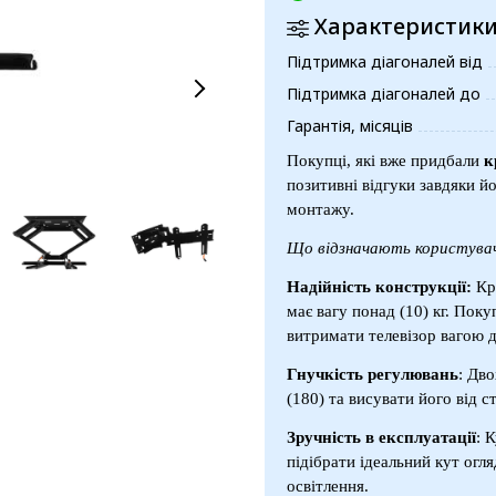
Характеристик
Підтримка діагоналей від
Підтримка діагоналей до
Гарантія, місяців
Покупці, які вже придбали
к
позитивні відгуки завдяки й
монтажу.
Що відзначають користувачі
Надійність конструкції:
Кр
має вагу понад (10) кг. Поку
витримати телевізор вагою до
Гнучкість регулювань
: Дв
(180) та висувати його від ст
Зручність в експлуатації
: 
підібрати ідеальний кут огля
освітлення.