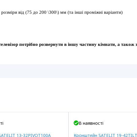
озміри від (75 до 200 \300\) мм (та інші проміжні варіанти)
елевізор потрібно розвернути в іншу частину кімнати, а також 
ті
В наявності
SATELIT 13-32PIVOT100A
Кронштейн SATELIT 19-42TIL