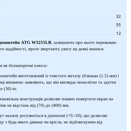
и
32
55
12
ронштейн ATG W3255LB
, залишають про нього переважно
ого надійності, проте звертають увагу на деякі нюанси
 як беззаперечні плюси:
онштейн виготовлений із товстого металу (близько (1.5) мм) і
пці впевнено заявляють, що він виглядає монолітно та здатен
 (30) кг.
охважільна конструкція дозволяє плавно повертати екран на
іни на відстань від (70) до (400) мм.
Кут нахилу регулюється в діапазоні (+5/-10), що дозволяє
ду з будь-якого дивана чи крісла, не відблискуючи від