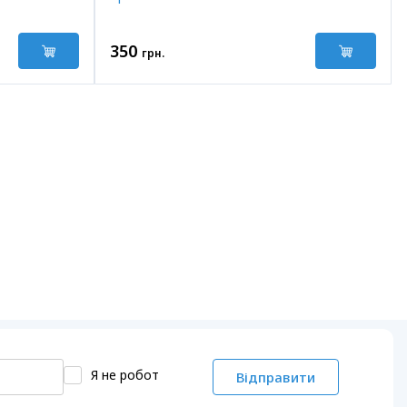
350
грн.
Я не робот
Відправити