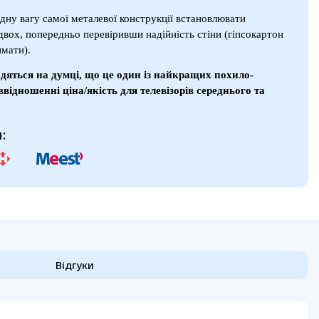
ідну вагу самої металевої конструкції встановлювати
вох, попередньо перевіривши надійність стіни (гіпсокартон
имати).
одяться на думці, що це один із найкращих похило-
ввідношенні ціна/якість для телевізорів середнього та
:
Відгуки