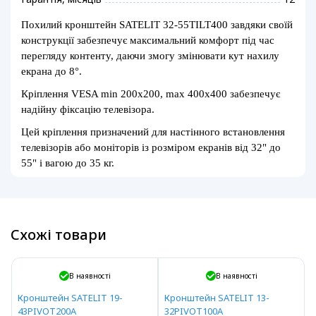
Похилий кронштейн SATELIT 32-55TILT400 завдяки своїй
конструкції забезпечує максимальний комфорт під час
перегляду контенту, даючи змогу змінювати кут нахилу
екрана до 8°.
Кріплення VESA min 200x200, max 400x400 забезпечує
надійну фіксацію
телевізора
.
Цей кріплення призначений для настінного встановлення
телевізорів або моніторів із розміром екранів від 32" до
55" і
вагою
до 35 кг.
Схожі товари
В наявності
В наявності
Кронштейн SATELIT 19-
Кронштейн SATELIT 13-
43PIVOT200A
32PIVOT100A