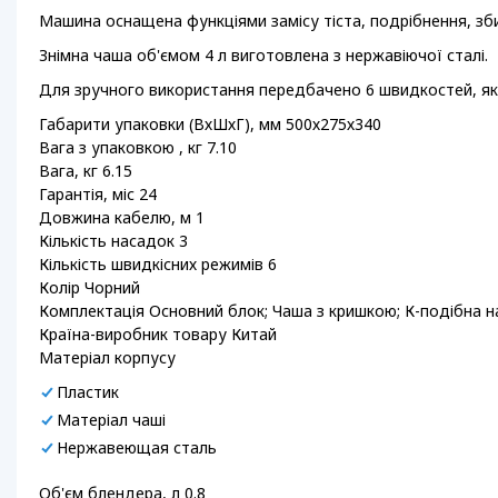
Машина оснащена функціями замісу тіста, подрібнення, зби
Знімна чаша об'ємом 4 л виготовлена ​​з нержавіючої сталі.
Для зручного використання передбачено 6 швидкостей, як
Габарити упаковки (ВхШхГ), мм 500х275х340
Вага з упаковкою , кг 7.10
Вага, кг 6.15
Гарантія, міс 24
Довжина кабелю, м 1
Кількість насадок 3
Кількість швидкісних режимів 6
Колір Чорний
Комплектація Основний блок; Чаша з кришкою; К-подібна на
Країна-виробник товару Китай
Матеріал корпусу
Пластик
Матеріал чаші
Нержавеющая сталь
Об'єм блендера, л 0.8