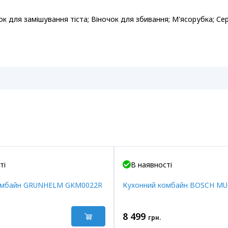
ок для замішування тіста; Віночок для збивання; М'ясорубка; Се
ті
В наявності
омбайн GRUNHELM GKM0022R
Кухонний комбайн BOSCH M
8 499
грн.