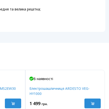
редня та велика решітка;
В наявності
UMS2EW30
Електрошашличниця ARDESTO VEG-
HY1000
1 499
грн.