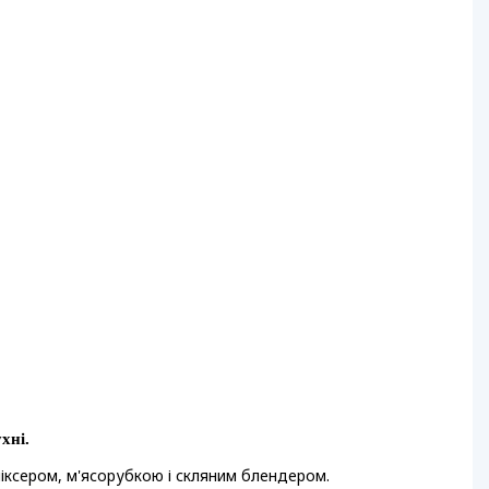
хні.
іксером, м'ясорубкою і скляним блендером.