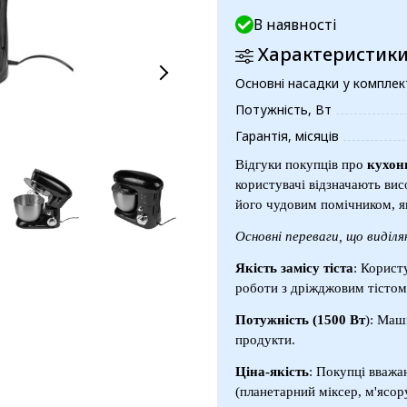
В наявності
Характеристик
Основні насадки у комплек
Потужність, Вт
Гарантія, місяців
Відгуки покупців про
кухон
користувачі відзначають вис
його чудовим помічником, як
Основні переваги, що виділ
Якість замісу тіста
: Корист
роботи з дріжджовим тістом 
Потужність (1500 Вт
): Маш
продукти.
Ціна-якість
: Покупці вважа
(планетарний міксер, м'ясор