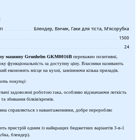
и
ті
Блендер, Вінчик, Гаки для тіста, М'ясорубка
1500
24
ну машину
Grunhelm GKM0016B
переважно позитивні,
оку функціональність за доступну ціну. Власники називають
ий економить місце на кухні, замінюючи кілька приладів.
яють покупці:
увачі задоволені роботою гака, особливо відзначаючи легкість
та збивання білків/кремів.
ина справляється з навантаженнями, добре переробляє
ють пристрій одним із найкращих бюджетних варіантів 3-в-1
убка, блендер).