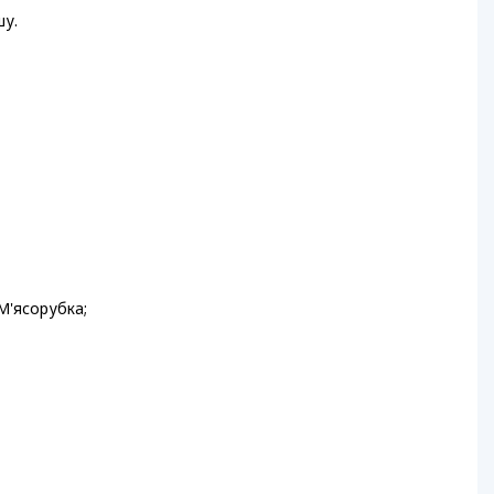
шу.
М'ясорубка;