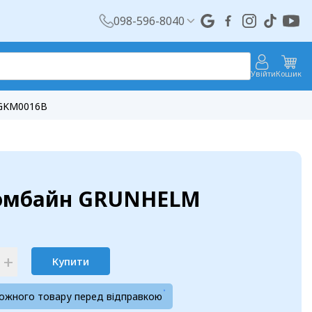
098-596-8040
Увійти
Кошик
 GKM0016B
комбайн GRUNHELM
+
Купити
кожного товару перед відправкою