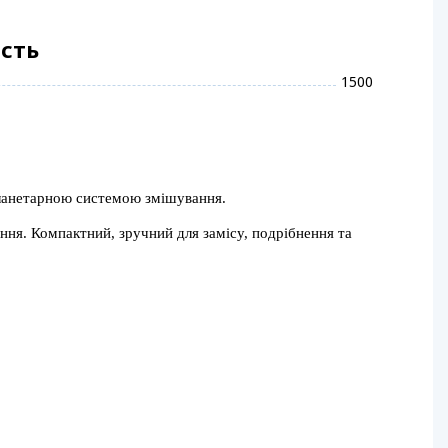
ість
1500
ланетарною системою змішування.
вання. Компактний, зручний для замісу, подрібнення та