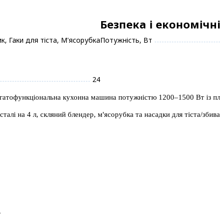
Безпека і економічн
к, Гаки для тіста, М'ясорубка
Потужність, Вт
24
агатофункціональна кухонна машина потужністю 1200–1500 Вт із п
сталі на 4 л, скляний блендер, м'ясорубка та насадки для тіста/зби
.