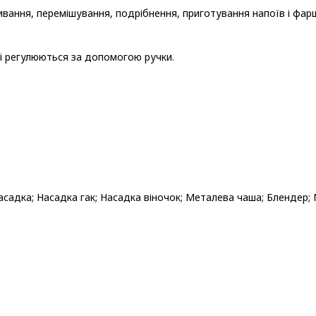
вання, перемішування, подрібнення, приготування напоїв і фар
і регулюються за допомогою ручки.
садка; Насадка гак; Насадка віночок; Металева чаша; Блендер; 