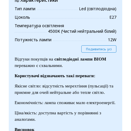
Тип лампи
Led (світлодіодна)
Цоколь
E27
Температура освітлення
4500К (Чистий нейтральний білий)
Потужність лампи
12W
Подивитись усі
Відгуки покупців на
світлодіодні лампи BIOM
переважно є схвальними.
Користувачі відзначають такі переваги:
Якісне світло: відсутність мерехтіння (пульсації) та
приємне для очей нейтральне або тепле світло.
Економічність: лампа споживає мало електроенергії.
Ціна/якість: доступна вартість у порівнянні з
аналогами.
Висновок