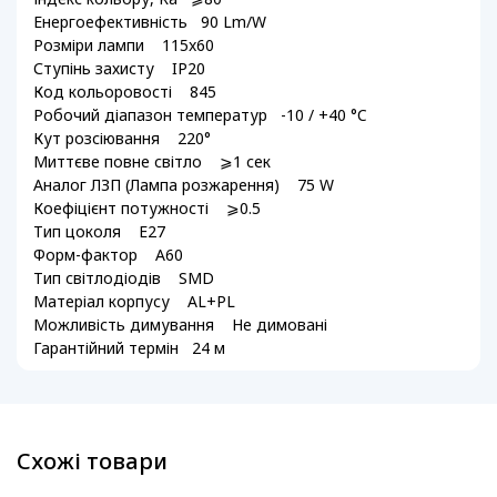
Енергоефективність 90 Lm/W
Розміри лампи 115x60
Ступінь захисту IP20
Код кольоровості 845
Робочий діапазон температур -10 / +40 °C
Кут розсіювання 220°
Миттєве повне світло ⩾1 сек
Аналог ЛЗП (Лампа розжарення) 75 W
Коефіцієнт потужності ⩾0.5
Тип цоколя E27
Форм-фактор A60
Тип світлодіодів SMD
Матеріал корпусу AL+PL
Можливість димування Не димовані
Гарантійний термін 24 м
Схожі товари