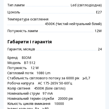
Тип лампи
Led (світлодіодна)
Цоколь
E27
Температура освітлення
4500К (Чистий нейтральний білий)
Потужність лампи
12W
Габарити і гарантія
Гарантія, місяців
24
Бренд BIOM
Модель BT-512
Потужність 12 W
Світловий потік 1080 Lm
Стабільність світлового потоку за 6000 рік ⩾0,7
Робоча напруга AC 175-265V 50-60Гц
Колір світіння 4500К (Біле світло)
Номінальний струм 97 mA
Номінальний термін служби 20000 рік
Кількість циклів вмикання 10000
Індекс кольору, Ra ⩾80