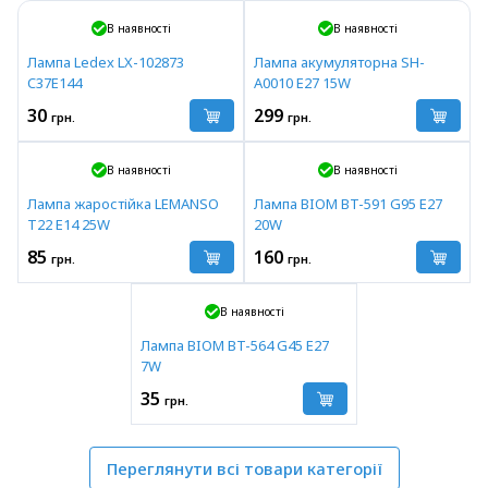
В наявності
В наявності
Лампа Ledex LX-102873
Лампа акумуляторна SH-
C37E144
A0010 E27 15W
30
299
грн.
грн.
В наявності
В наявності
Лампа жаростійка LEMANSO
Лампа BIOM BT-591 G95 E27
T22 E14 25W
20W
85
160
грн.
грн.
В наявності
Лампа BIOM BT-564 G45 E27
7W
35
грн.
Переглянути всі товари категорії