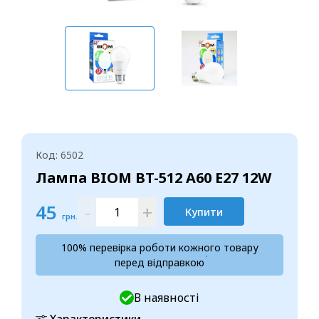
Код: 6502
Лампа BIOM BT-512 A60 E27 12W
45
-
+
Купити
грн.
100% перевірка роботи кожного товару
перед відправкою
В наявності
Характеристики