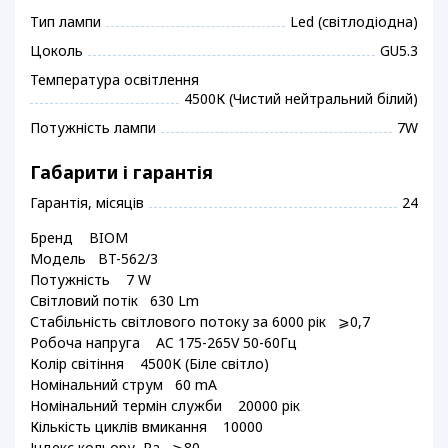
Тип лампи
Led (світлодіодна)
Цоколь
GU5.3
Температура освітлення
4500К (Чистий нейтральний білий)
Потужність лампи
7W
Габарити і гарантія
Гарантія, місяців
24
Бренд BIOM
Модель BT-562/3
Потужність 7 W
Світловий потік 630 Lm
Стабільність світлового потоку за 6000 рік ⩾0,7
Робоча напруга AC 175-265V 50-60Гц
Колір світіння 4500К (Біле світло)
Номінальний струм 60 mA
Номінальний термін служби 20000 рік
Кількість циклів вмикання 10000
Індекс кольору, Ra ⩾80