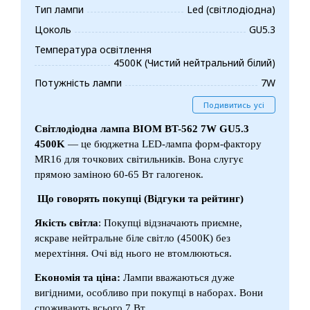
Тип лампи
Led (світлодіодна)
Цоколь
GU5.3
Температура освітлення
4500К (Чистий нейтральний білий)
Потужність лампи
7W
Подивитись усі
Світлодіодна лампа BIOM BT-562 7W GU5.3
4500K
— це бюджетна LED-лампа форм-фактору
MR16 для точкових світильників. Вона слугує
прямою заміною 60-65 Вт галогенок.
Що говорять покупці (Відгуки та рейтинг)
Якість світла
: Покупці відзначають приємне,
яскраве нейтральне біле світло (4500К) без
мерехтіння. Очі від нього не втомлюються.
Економія та ціна:
Лампи вважаються дуже
вигідними, особливо при покупці в наборах. Вони
споживають всього 7 Вт.