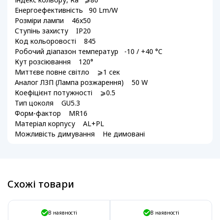
Енергоефективність 90 Lm/W
Розміри лампи 46x50
Ступінь захисту IP20
Код кольоровості 845
Робочий діапазон температур -10 / +40 °C
Кут розсіювання 120°
Миттєве повне світло ⩾1 сек
Аналог ЛЗП (Лампа розжарення) 50 W
Коефіцієнт потужності ⩾0.5
Тип цоколя GU5.3
Форм-фактор MR16
Матеріал корпусу AL+PL
Можливість димування Не димовані
Схожі товари
В наявності
В наявності