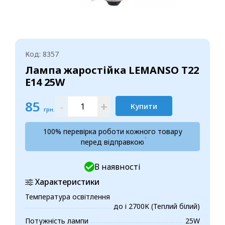
Код: 8357
Лампа жаростійка LEMANSO T22
E14 25W
85
-
+
Купити
грн.
100% перевірка роботи кожного товару
перед відправкою
В наявності
Характеристики
Температура освітлення
до і 2700K (Теплий білий)
Потужність лампи
25W