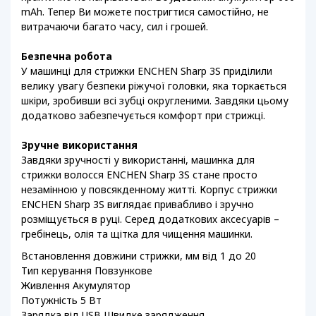
mAh. Тепер Ви можете постригтися самостійно, не
витрачаючи багато часу, сил і грошей.
Безпечна робота
У машинці для стрижки ENCHEN Sharp 3S приділили
велику увагу безпеки ріжучої головки, яка торкається
шкіри, зробивши всі зубці округленими. Завдяки цьому
додатково забезпечується комфорт при стрижці.
Зручне використання
Завдяки зручності у використанні, машинка для
стрижки волосся ENCHEN Sharp 3S стане просто
незамінною у повсякденному житті. Корпус стрижки
ENCHEN Sharp 3S виглядає привабливо і зручно
розміщується в руці. Серед додаткових аксесуарів –
гребінець, олія та щітка для чищення машинки.
Встановлення довжини стрижки, мм від 1 до 20
Тип керування Повзункове
Живлення Акумулятор
Потужність 5 Вт
Зарядка від USB Швидке зарядження