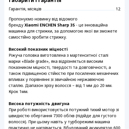
Габарити і гарантія
Гарантія, місяців
12
Пропонуємо новинку від відомого
бренду
Xiaomi ENCHEN Sharp 3S
- це інноваційна
машинка для стрижки, за допомогою якої ви зможете
самостійно зробити стрижку.
Високий показник міцності
Ріжуча головка виготовлена ​​з мартенситної сталі
марки «Blade grade», яка відрізняється високим
показником міцності, твердості та довговічності, а
також підвищеною стійкістю при посилених механічних
впливах у порівнянні зі звичайною нержавіючою
сталлю. Діапазон зрізу волосся – від 1 мм до 20 мм.
Крок 1мм.
Висока потужність двигуна
При роботі використовується потужний тихий мотор зі
швидкістю обертання 7300 об/хв (підійде для густого
волосся). При цьому навіть у турборежимі машина
практично не нагрівається. Вбудований акумулятор 600