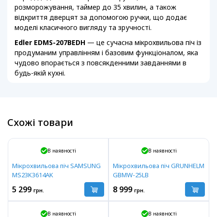
розморожування, таймер до 35 хвилин, а також
відкриття дверцят за допомогою ручки, що додає
моделі класичного вигляду та зручності.
Edler EDMS-207BEDH
— це сучасна мікрохвильова піч із
продуманим управлінням і базовим функціоналом, яка
чудово впорається з повсякденними завданнями в
будь-якій кухні.
Схожі товари
В наявності
В наявності
Мікрохвильова піч SAMSUNG
Мікрохвильова піч GRUNHELM
MS23K3614AK
GBMW-25LB
5 299
8 999
грн.
грн.
В наявності
В наявності