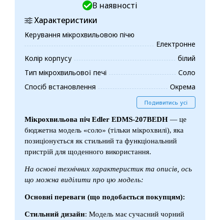
В наявності
Характеристики
Керування мікрохвильовою пічю
Електронне
Колір корпусу
білий
Тип мікрохвильової печі
Соло
Спосіб встановлення
Окрема
Подивитись усі
Мікрохвильова піч Edler EDMS-207BEDH
— це
бюджетна модель «соло» (тільки мікрохвилі), яка
позиціонується як стильний та функціональний
пристрій для щоденного використання.
На основі технічних характеристик та описів, ось
що можна виділити про цю модель:
Основні переваги (що подобається покупцям):
Стильний дизайн
: Модель має сучасний чорний