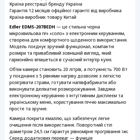
Країна реєстрації бренду Україна
Гарантія 12 місяців офіційної гарантії від виробника
Країна-виробник товару Китай
Edler EDMS-207BEDH
— це стильна чорна
мікрохвильова піч «соло» з електронним керуванням,
створена для комфортного щоденного використання.
Модель поєднує зручний функціонал, компактні
розміри та привабливий зовнішній вигляд, який
гармонійно впишеться в сучасний інтер’єр кухні.
Об’єм камери становить 20 літрів, а потужність 700 Вт
у поєднанні з 5 рівнями нагріву дозволяє з легкістю
розігрівати страви, готувати напівфабрикати або
виконувати делікатне розморожування. Завдяки
електронному керуванню з інтуїтивним дисплеєм та
українському меню, користування піччю максимально
просте та зручне.
Камера покрита емаллю, що забезпечує легке
очищення після використання. Поворотний стіл
діаметром 24,5 см гарантує рівномірне прогрівання їжі.
Серед додаткових переваг — функція