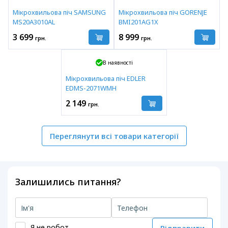
Мікрохвильова піч SAMSUNG
Мікрохвильова піч GORENJE
MS20A3010AL
BMI201AG1X
3 699
8 999
грн.
грн.
В наявності
Мікрохвильова піч EDLER
EDMS-2071WMH
2 149
грн.
Переглянути всі товари категорії
Залишились питання?
Я не робот