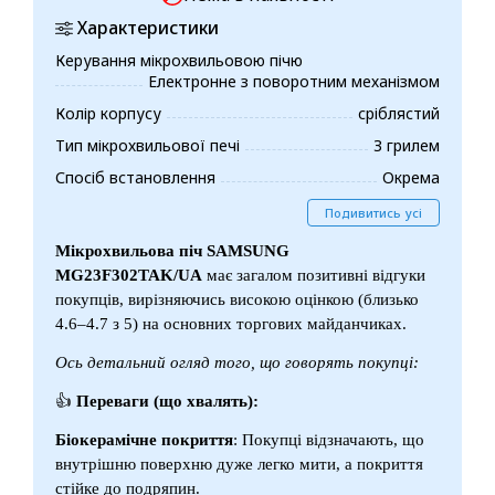
Характеристики
Керування мікрохвильовою пічю
Електронне з поворотним механізмом
Колір корпусу
сріблястий
Тип мікрохвильової печі
З грилем
Спосіб встановлення
Окрема
Подивитись усі
Мікрохвильова піч SAMSUNG
MG23F302TAK/UA
має загалом позитивні відгуки
покупців, вирізняючись високою оцінкою (близько
4.6–4.7 з 5) на основних торгових майданчиках.
Ось детальний огляд того, що говорять покупці:
👍
Переваги (що хвалять):
Біокерамічне покриття
: Покупці відзначають, що
внутрішню поверхню дуже легко мити, а покриття
стійке до подряпин.