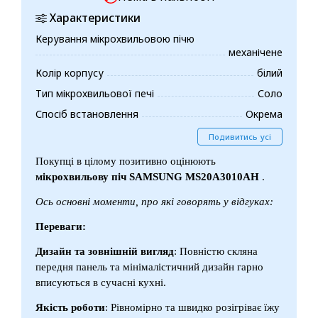
Характеристики
Керування мікрохвильовою пічю
механічене
Колір корпусу
білий
Тип мікрохвильової печі
Соло
Спосіб встановлення
Окрема
Подивитись усі
Покупці в цілому позитивно оцінюють
мікрохвильову піч SAMSUNG MS20A3010AH
.
Ось основні моменти, про які говорять у відгуках:
Переваги:
Дизайн та зовнішній вигляд
: Повністю скляна
передня панель та мінімалістичний дизайн гарно
вписуються в сучасні кухні.
Якість роботи
: Рівномірно та швидко розігріває їжу