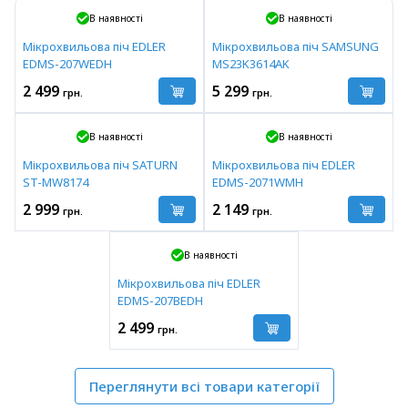
В наявності
В наявності
Мікрохвильова піч EDLER
Мікрохвильова піч SAMSUNG
EDMS-207WEDH
MS23K3614AK
2 499
5 299
грн.
грн.
В наявності
В наявності
Мікрохвильова піч SATURN
Мікрохвильова піч EDLER
ST-MW8174
EDMS-2071WMH
2 999
2 149
грн.
грн.
В наявності
Мікрохвильова піч EDLER
EDMS-207BEDH
2 499
грн.
Переглянути всі товари категорії